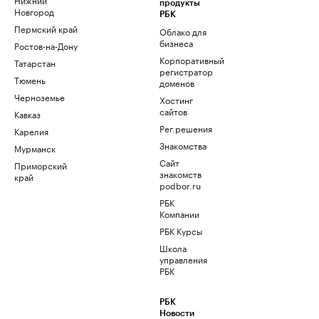
продукты
Новгород
РБК
Пермский край
Облако для
бизнеса
Ростов-на-Дону
Корпоративный
Татарстан
регистратор
Тюмень
доменов
Черноземье
Хостинг
сайтов
Кавказ
Рег.решения
Карелия
Знакомства
Мурманск
Сайт
Приморский
знакомств
край
podbor.ru
РБК
Компании
РБК Курсы
Школа
управления
РБК
РБК
Новости