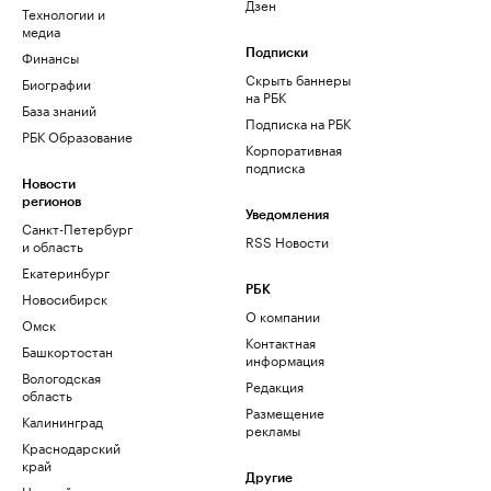
Дзен
Технологии и
медиа
Финансы
Подписки
Скрыть баннеры
Биографии
на РБК
База знаний
Подписка на РБК
РБК Образование
Корпоративная
подписка
Новости
регионов
Уведомления
Санкт-Петербург
RSS Новости
и область
Екатеринбург
РБК
Новосибирск
О компании
Омск
Контактная
Башкортостан
информация
Вологодская
Редакция
область
Размещение
Калининград
рекламы
Краснодарский
край
Другие
Нижний