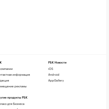
К
РБК Новости
компании
iOS
нтактная информация
Android
дакция
AppGallery
змещение рекламы
угие продукты РБК
лако для бизнеса