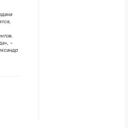
одана
тся,
нтов.
а», –
ександр