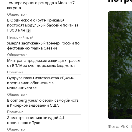
температурного рекорда в Москве 7
августа
Общество
В Ординском округе Прикамья
построят модульный бассейн почти за
₽300 млн
Пермский край
Умерла заслуженный тренер России по
фехтованию Фаина Саевич
Общество
Минтранс предложил защищать трассы
от БПЛА за счет дорожных бюджетов
Политика
Супруге главы издательства «Джем»
предъявили обвинение в
мошенничестве
Общество
Bloomberg узнал о серии самоубийств
в Киберкомандовании США
Политика
Землетрясение магнитудой 4,1
произошло в Туве
Фото: РБК 
Общество