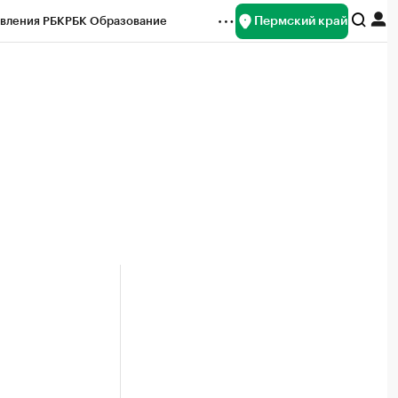
Пермский край
вления РБК
РБК Образование
редитные рейтинги
Франшизы
Газета
ок наличной валюты