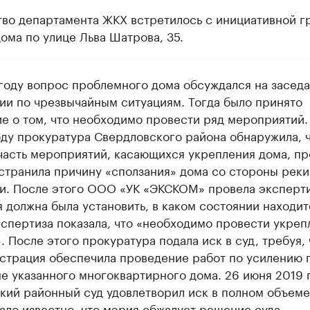
тво департамента ЖКХ встретилось с инициативной г
ома по улице Льва Шатрова, 35.
 году вопрос проблемного дома обсуждался на засед
ии по чрезвычайным ситуациям. Тогда было принято
е о том, что необходимо провести ряд мероприятий.
оду прокуратура Свердловского района обнаружила, 
часть мероприятий, касающихся укрепления дома, пр
устранила причину «сползания» дома со стороны реки
и. После этого ООО «УК «ЭКСКОМ» провела эксперти
я должна была установить, в каком состоянии находит
кспертиза показала, что «необходимо провести укреп
. После этого прокуратура подала иск в суд, требуя,
страция обеспечила проведение работ по усилению 
не указанного многоквартирного дома. 26 июня 2019 
кий районный суд удовлетворил иск в полном объеме
ало известно, что
мэрия обжалует решение суда
.