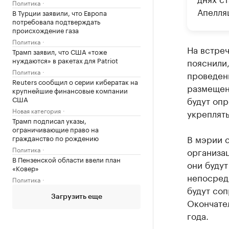
Политика
Апелля
В Турции заявили, что Европа
потребовала подтверждать
происхождение газа
Политика
На встре
Трамп заявил, что США «тоже
нуждаются» в ракетах для Patriot
пояснили
Политика
проведены
Reuters сообщил о серии кибератак на
размещен
крупнейшие финансовые компании
США
будут опр
Новая категория
укреплять
Трамп подписал указы,
ограничивающие право на
В мэрии 
гражданство по рождению
Политика
организа
В Пензенской области ввели план
они будут
«Ковер»
непосред
Политика
будут со
Загрузить еще
Окончате
года.