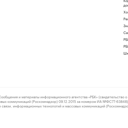
Ко
до
Хо
Ре
Зн
Са
РБ
РБ
Шк
ения и материалы информационного агентства «РБК» (свидетельство о 
овых коммуникаций (Роскомнадзор) 09.12.2015 за номером ИА №ФС77-63848) 
 связи, информационных технологий и массовых коммуникаций (Роскомнадз