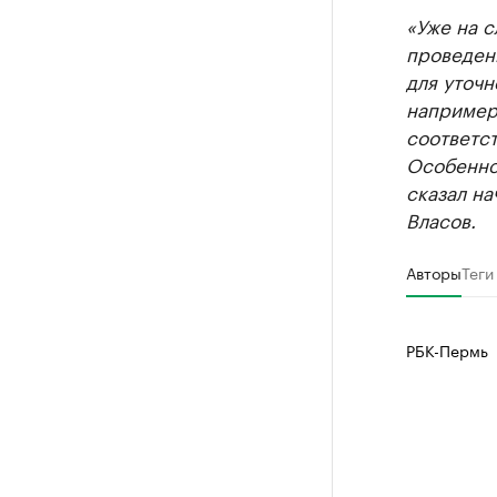
«Уже на 
проведени
для уточн
например
соответс
Особенно
сказал н
Власов.
Авторы
Теги
РБК-Пермь