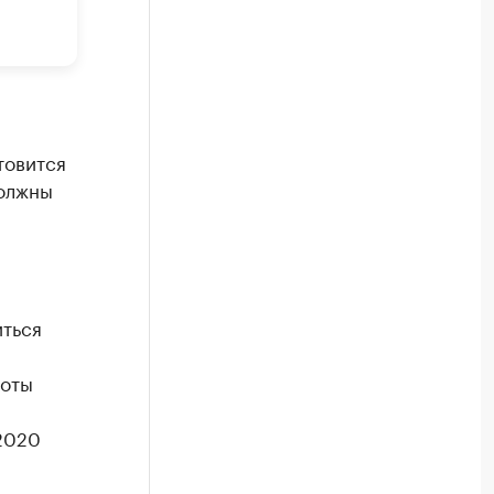
товится
должны
иться
боты
2020