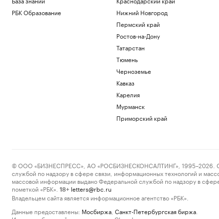
База знаний
Краснодарский край
РБК Образование
Нижний Новгород
Пермский край
Ростов-на-Дону
Татарстан
Тюмень
Черноземье
Кавказ
Карелия
Мурманск
Приморский край
© ООО «БИЗНЕСПРЕСС», АО «РОСБИЗНЕСКОНСАЛТИНГ», 1995–2026. Сообщ
службой по надзору в сфере связи, информационных технологий и масс
массовой информации выдано Федеральной службой по надзору в сфере
пометкой «РБК».
letters@rbc.ru
18+
Владельцем сайта является информационное агентство «РБК».
Данные предоставлены:
Мосбиржа
,
Санкт-Петербургская биржа
.
Индексы облигаций предоставлены Cbonds.