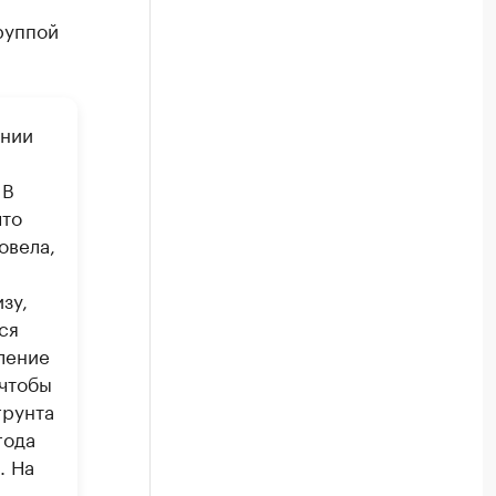
руппой
ании
 В
что
овела,
зу,
ся
ление
 чтобы
грунта
года
. На