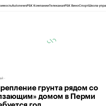
жимость
Autonews
РБК Компании
Телеканал
РБК Вино
Спорт
Школа упра
д
Стиль
Крипто
РБК Бизнес-среда
Дискуссионный клуб
Исследования
К
рагентов
Политика
Экономика
Бизнес
Технологии и медиа
Финансы
Рын
ай
крепление грунта рядом со
лзающим» домом в Перми
ебуется год