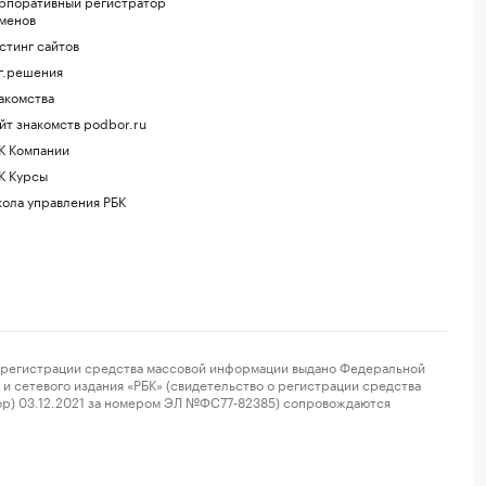
рпоративный регистратор
менов
стинг сайтов
г.решения
акомства
йт знакомств podbor.ru
К Компании
К Курсы
ола управления РБК
регистрации средства массовой информации выдано Федеральной
и сетевого издания «РБК» (свидетельство о регистрации средства
ор) 03.12.2021 за номером ЭЛ №ФС77-82385) сопровождаются