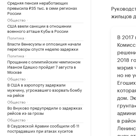
Средняя пенсия неработающих
Руководс
превысила ₽35 тыс. в семи регионах
России
жильцов д
Общество
США ввели санкции в отношении
военного атташе Кубы в России
В 2017
Политика
Комисс
Власти Венесуэлы и оппозиция начали
переговоры спустя неделю задержки
решени
Политика
2018 г
Прощание с олимпийским чемпионом
мэрия 
Иваном Едешко пройдет 7 августа в
Москве
но не 
Общество
Егоших
В США в аэропорту задержали
котора
мужчину, угрожавшего взорвать бомбу
на рейсе
дом. Э
Общество
грунта»
Во Внуково предупредили о задержках
админи
рейсов из-за грозы
в райо
Общество
В Саудовской Аравии сообщили об 11
Ленинс
пострадавших при атаках хуситов
днях ст