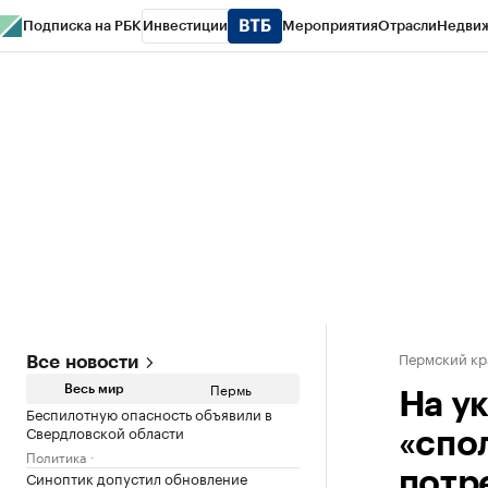
Подписка на РБК
Инвестиции
Мероприятия
Отрасли
Недви
РБК Курсы
РБК Life
Тренды
Визионеры
Национальные проекты
Горо
Спецпроекты СПб
Конференции СПб
Спецпроекты
Проверка конт
Пермский кр
Все новости
Пермь
Весь мир
На у
Беспилотную опасность объявили в
Свердловской области
«спо
Политика
Синоптик допустил обновление
потр