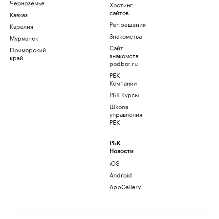
Черноземье
Хостинг
сайтов
Кавказ
Рег.решения
Карелия
Знакомства
Мурманск
Сайт
Приморский
знакомств
край
podbor.ru
РБК
Компании
РБК Курсы
Школа
управления
РБК
РБК
Новости
iOS
Android
AppGallery