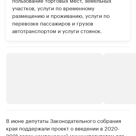
пользование торговых мест, земельных
участков, услуги по временному
размещению и проживанию, услуги по
перевозке пассажиров и грузов
автотранспортом и услуги стоянок.
В июне депутаты Законодательного собрания
РБК Компании
РБК Компании
края поддержали проект о введении в 2020-
Крупнейшие производители и
Страховые к
2021 годах компенсаций муниципалитетам для
продавцы медийной продукции
присутствую