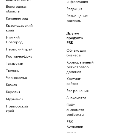
информация
Вологодская
Редакция
область
Размещение
Калининград
рекламы
Краснодарский
край
Другие
Нижний
продукты
Новгород
РБК
Пермский край
Облако для
бизнеса
Ростов-на-Дону
Корпоративный
Татарстан
регистратор
Тюмень
доменов
Черноземье
Хостинг
сайтов
Кавказ
Рег.решения
Карелия
Знакомства
Мурманск
Сайт
Приморский
знакомств
край
podbor.ru
РБК
Компании
РБК Курсы