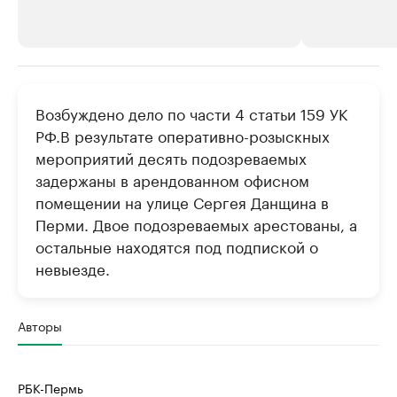
РБК Компании
РБК Компании
Возбуждено дело по части 4 статьи 159 УК
Крупнейшие производители и
Страховые к
РФ.В результате оперативно-розыскных
продавцы медийной продукции
присутствую
мероприятий десять подозреваемых
Ознакомьтесь с информацией в каталоге
Посмотрите в ката
задержаны в арендованном офисном
помещении на улице Сергея Данщина в
Перми. Двое подозреваемых арестованы, а
остальные находятся под подпиской о
невыезде.
Авторы
РБК-Пермь