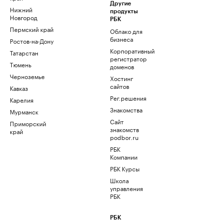
Другие
Нижний
продукты
Новгород
РБК
Пермский край
Облако для
бизнеса
Ростов-на-Дону
Корпоративный
Татарстан
регистратор
Тюмень
доменов
Черноземье
Хостинг
сайтов
Кавказ
Рег.решения
Карелия
Знакомства
Мурманск
Сайт
Приморский
знакомств
край
podbor.ru
РБК
Компании
РБК Курсы
Школа
управления
РБК
РБК