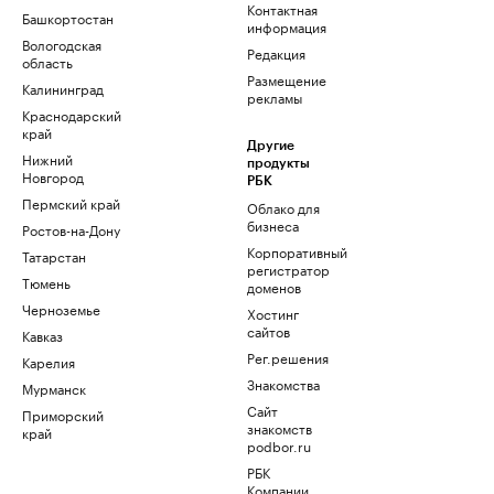
Контактная
Башкортостан
информация
Вологодская
Редакция
область
Размещение
Калининград
рекламы
Краснодарский
край
Другие
Нижний
продукты
Новгород
РБК
Пермский край
Облако для
бизнеса
Ростов-на-Дону
Корпоративный
Татарстан
регистратор
Тюмень
доменов
Черноземье
Хостинг
сайтов
Кавказ
Рег.решения
Карелия
Знакомства
Мурманск
Сайт
Приморский
знакомств
край
podbor.ru
РБК
Компании