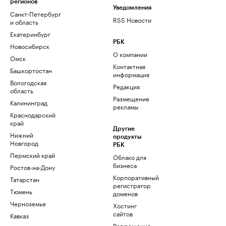
регионов
Уведомления
Санкт-Петербург
RSS Новости
и область
Екатеринбург
РБК
Новосибирск
О компании
Омск
Контактная
Башкортостан
информация
Вологодская
Редакция
область
Размещение
Калининград
рекламы
Краснодарский
край
Другие
Нижний
продукты
Новгород
РБК
Пермский край
Облако для
бизнеса
Ростов-на-Дону
Корпоративный
Татарстан
регистратор
Тюмень
доменов
Черноземье
Хостинг
сайтов
Кавказ
Рег.решения