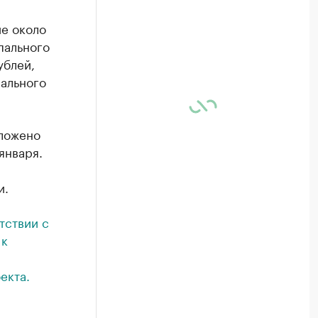
ие около
пального
ублей,
ального
оложено
января.
и.
тствии с
 к
екта.