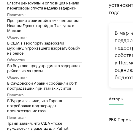
Власти Венесуэлы и оппозиция начали
установит
переговоры спустя неделю задержки
года.
Политика
Прощание с олимпийским чемпионом
Иваном Едешко пройдет 7 августа в
Москве
В март
Общество
поддер
В США в аэропорту задержали
недост
мужчину, угрожавшего взорвать бомбу
на рейсе
собств
Общество
у Перм
Во Внуково предупредили о задержках
оценив
рейсов из-за грозы
бюджет
Общество
В Саудовской Аравии сообщили об 11
пострадавших при атаках хуситов
Политика
Авторы
В Турции заявили, что Европа
потребовала подтверждать
происхождение газа
Политика
РБК-Пермь
Трамп заявил, что США «тоже
нуждаются» в ракетах для Patriot