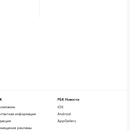
К
РБК Новости
компании
iOS
нтактная информация
Android
дакция
AppGallery
змещение рекламы