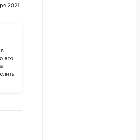
ря 2021
 в
о его
а
елить