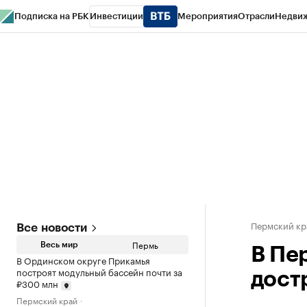
Подписка на РБК
Инвестиции
Мероприятия
Отрасли
Недви
РБК Курсы
РБК Life
Тренды
Визионеры
Национальные проекты
Горо
Спецпроекты СПб
Конференции СПб
Спецпроекты
Проверка конт
Пермский кр
Все новости
Пермь
Весь мир
В Пе
В Ординском округе Прикамья
построят модульный бассейн почти за
дост
₽300 млн
Пермский край