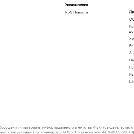
Уведомления
RSS Новости
Др
Об
Ко
до
Хо
Ре
Зн
Са
РБ
РБ
Шк
ения и материалы информационного агентства «РБК» (свидетельство о 
овых коммуникаций (Роскомнадзор) 09.12.2015 за номером ИА №ФС77-63848) 