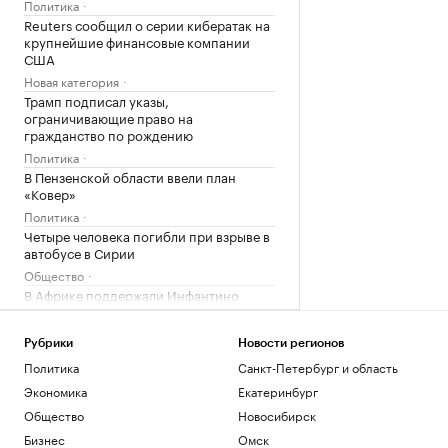
Политика
Reuters сообщил о серии кибератак на
крупнейшие финансовые компании
США
Новая категория
Трамп подписал указы,
ограничивающие право на
гражданство по рождению
Политика
В Пензенской области ввели план
«Ковер»
Политика
Четыре человека погибли при взрыве в
автобусе в Сирии
Общество
В Африке поддержали Инфантино
после скандала с продажей прав ЧМ
Спорт
Рубрики
Новости регионов
Политика
Санкт-Петербург и область
Загрузить еще
Экономика
Екатеринбург
Общество
Новосибирск
Бизнес
Омск