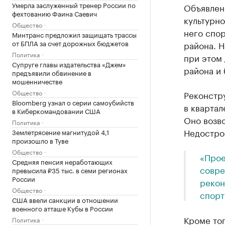
Умерла заслуженный тренер России по
Объявлен
фехтованию Фаина Саевич
культурно
Общество
него спор
Минтранс предложил защищать трассы
от БПЛА за счет дорожных бюджетов
района. Н
Политика
при этом
Супруге главы издательства «Джем»
района и
предъявили обвинение в
мошенничестве
Общество
Реконстр
Bloomberg узнал о серии самоубийств
в квартал
в Киберкомандовании США
Оно возво
Политика
Недострое
Землетрясение магнитудой 4,1
произошло в Туве
Общество
«Прое
Средняя пенсия неработающих
совре
превысила ₽35 тыс. в семи регионах
России
рекон
Общество
спорт
США ввели санкции в отношении
военного атташе Кубы в России
Кроме то
Политика