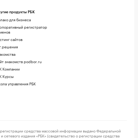
угие продукты РБК
лако для бизнеса
рпоративный регистратор
менов
стинг сайтов
г.решения
акомства
йт знакомств podbor.ru
К Компании
К Курсы
ола управления РБК
регистрации средства массовой информации выдано Федеральной
и сетевого издания «РБК» (свидетельство о регистрации средства