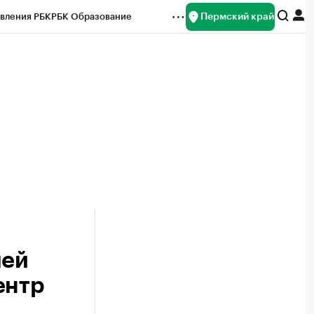
Пермский край
вления РБК
РБК Образование
редитные рейтинги
Франшизы
Газета
ок наличной валюты
лей
ентр