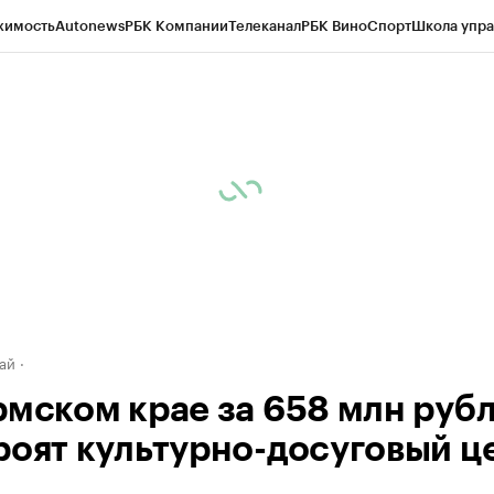
жимость
Autonews
РБК Компании
Телеканал
РБК Вино
Спорт
Школа упра
д
Стиль
Крипто
РБК Бизнес-среда
Дискуссионный клуб
Исследования
К
рагентов
Политика
Экономика
Бизнес
Технологии и медиа
Финансы
Рын
ай
рмском крае за 658 млн руб
роят культурно-досуговый ц