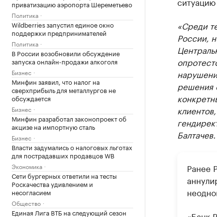
ситуацию
приватизацию аэропорта Шереметьево
Политика
«Среди т
Wildberries запустил единое окно
поддержки предпринимателей
России, н
Политика
Централь
В России возобновили обсуждение
опротест
запуска онлайн-продажи алкоголя
Бизнес
нарушени
Минфин заявил, что налог на
решения 
сверхприбыль для металлургов не
конкретн
обсуждается
клиентов,
Бизнес
Минфин разработал законопроект об
гендирек
акцизе на импортную сталь
Балтачев.
Бизнес
Власти задумались о налоговых льготах
для пострадавших продавцов WB
Экономика
Ранее 
Сети бургерных ответили на тесты
аннули
Роскачества удивлением и
неодно
несогласием
Общество
Единая Лига ВТБ на следующий сезон
«Банк 