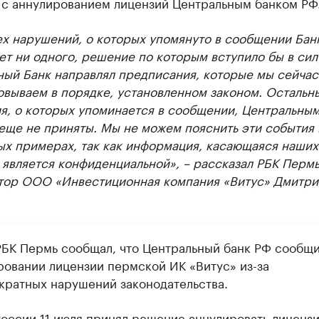
 с аннулированием лицензий Центральным банком РФ
ех нарушений, о которых упомянуто в сообщении Бан
ет ни одного, решение по которым вступило бы в сил
ный Банк направлял предписания, которые мы сейчас
овываем в порядке, установленном законом. Остальн
я, о которых упоминается в сообщении, Центральны
еще не приняты. Мы не можем пояснить эти события 
ых примерах, так как информация, касающаяся наших
 является конфиденциальной», – рассказал РБК Перм
тор ООО «Инвестиционная компания «Витус» Дмитри
РБК Пермь сообщал, что Центральный банк РФ сообщи
ровании лицензии пермской ИК «Витус» из-за
кратных нарушений законодательства.
России 11 июля принял решение аннулировать лиценз