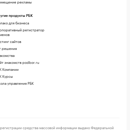
змещение рекламы
угие продукты РБК
лако для бизнеса
рпоративный регистратор
менов
стинг сайтов
г.решения
акомства
йт знакомств podbor.ru
К Компании
К Курсы
ола управления РБК
регистрации средства массовой информации выдано Федеральной