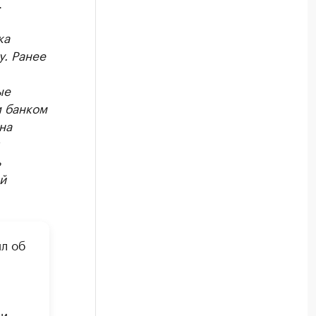
.
ка
у. Ранее
ые
м банком
на
ь
й
л об
ии