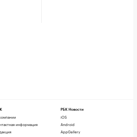
К
РБК Новости
компании
iOS
нтактная информация
Android
дакция
AppGallery