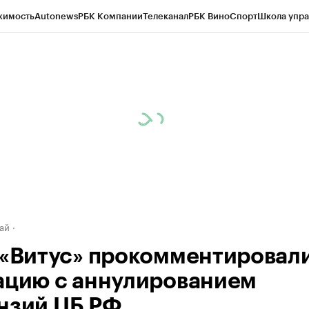
жимость
Autonews
РБК Компании
Телеканал
РБК Вино
Спорт
Школа упра
д
Стиль
Крипто
РБК Бизнес-среда
Дискуссионный клуб
Исследования
К
рагентов
Политика
Экономика
Бизнес
Технологии и медиа
Финансы
Рын
ай
 «Витус» прокомментировал
ацию с аннулированием
нзий ЦБ РФ