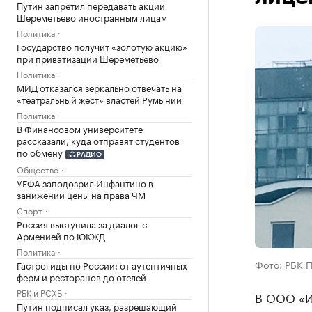
Путин запретил передавать акции
Шереметьево иностранным лицам
Политика
Государство получит «золотую акцию»
при приватизации Шереметьево
Политика
МИД отказался зеркально отвечать на
«театральный жест» властей Румынии
Политика
В Финансовом университете
рассказали, куда отправят студентов
по обмену
РАДИО
Общество
УЕФА заподозрил Инфантино в
занижении цены на права ЧМ
Спорт
Россия выступила за диалог с
Арменией по ЮКЖД
Политика
Фото: РБК 
Гастрогиды по России: от аутентичных
ферм и ресторанов до отелей
РБК и РСХБ
В ООО «И
Путин подписал указ, разрешающий