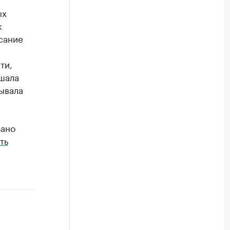
ых
к
сание
ти,
шала
ывала
зано
ть