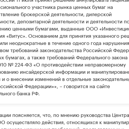
сионального участника рынка ценных бумаг на
твление брокерской деятельности, дилерской
ьности, депозитарной деятельности и деятельности п
ению ценными бумагами, выданные ООО «Инвестици
ия «Витус». Основанием для принятия указанного ре
или неоднократные в течение одного года нарушени
вом требований законодательства Российской Феде
ых бумагах, а также требований Федерального закона 
2010 № 224-ФЗ «О противодействии неправомерному
зованию инсайдерской информации и манипулирова
 и о внесении изменений в отдельные законодательн
оссийской Федерации»», – говорится на сайте
льного банка РФ.
ции поясняется, что, по мнению руководства Центр
ОО осуществляло действия, относящихся к манипули
допускало нарушения требований, предъявляемых к