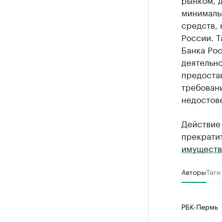
минималь
средств, 
России. 
Банка Ро
деятельно
предостав
требован
недостов
Действие
прекратит
имущество
Авторы
Теги
РБК-Пермь