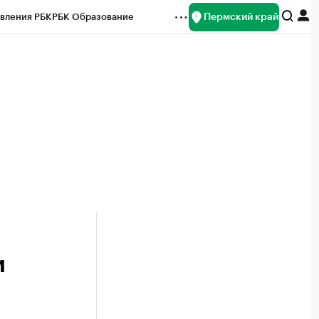
Пермский край
вления РБК
РБК Образование
редитные рейтинги
Франшизы
Газета
ок наличной валюты
и