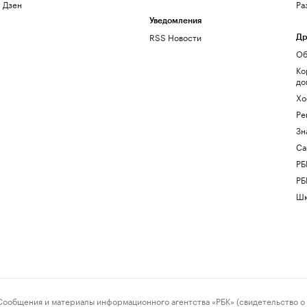
Дзен
Ра
Уведомления
RSS Новости
Др
Об
Ко
до
Хо
Ре
Зн
Са
РБ
РБ
Шк
ения и материалы информационного агентства «РБК» (свидетельство о 