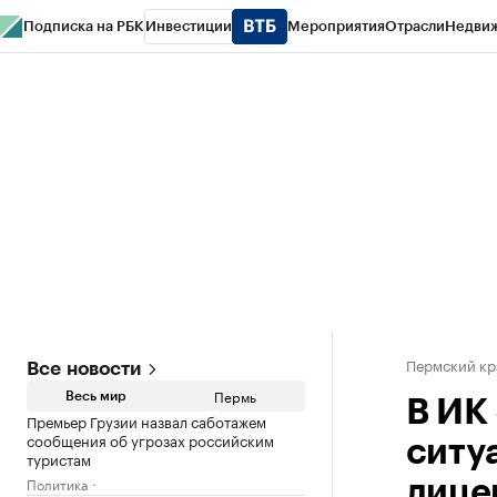
Подписка на РБК
Инвестиции
Мероприятия
Отрасли
Недви
РБК Курсы
РБК Life
Тренды
Визионеры
Национальные проекты
Горо
Спецпроекты СПб
Конференции СПб
Спецпроекты
Проверка конт
Пермский кр
Все новости
Пермь
Весь мир
В ИК
Премьер Грузии назвал саботажем
сообщения об угрозах российским
ситу
туристам
Политика
лице