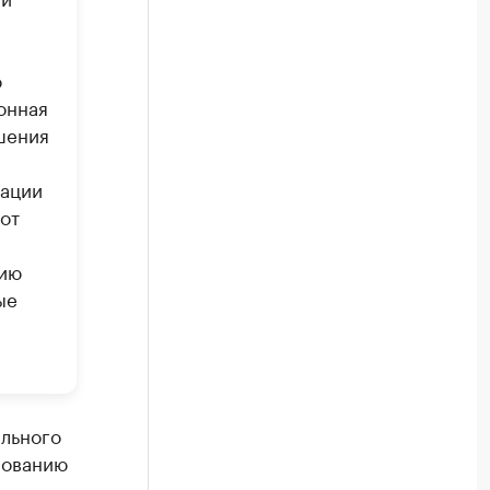
о
онная
шения
я
рации
от
нию
ые
ального
рованию