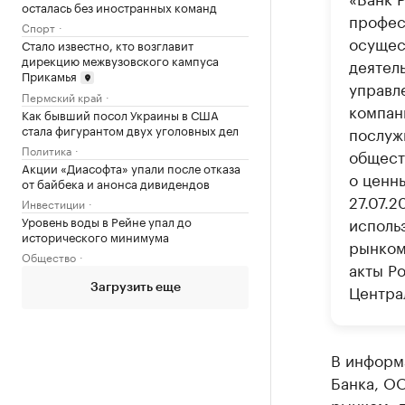
осталась без иностранных команд
профес
Спорт
осущес
Стало известно, кто возглавит
дирекцию межвузовского кампуса
деятел
Прикамья
управл
Пермский край
компан
Как бывший посол Украины в США
стала фигурантом двух уголовных дел
послуж
Политика
общест
Акции «Диасофта» упали после отказа
о ценн
от байбека и анонса дивидендов
27.07.
Инвестиции
исполь
Уровень воды в Рейне упал до
исторического минимума
рынком
Общество
акты Р
Центра
Загрузить еще
В информа
Банка, О
рынком, 