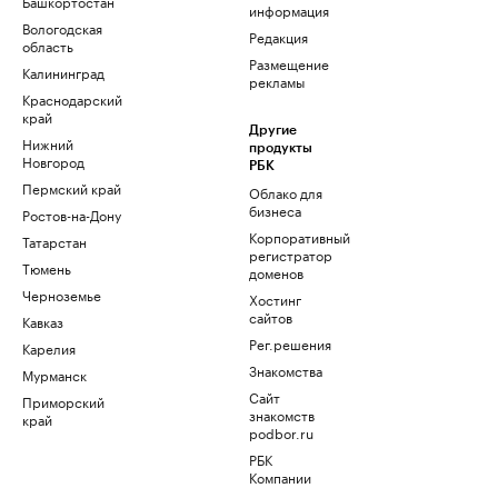
Башкортостан
информация
Вологодская
Редакция
область
Размещение
Калининград
рекламы
Краснодарский
край
Другие
Нижний
продукты
Новгород
РБК
Пермский край
Облако для
бизнеса
Ростов-на-Дону
Корпоративный
Татарстан
регистратор
Тюмень
доменов
Черноземье
Хостинг
сайтов
Кавказ
Рег.решения
Карелия
Знакомства
Мурманск
Сайт
Приморский
знакомств
край
podbor.ru
РБК
Компании