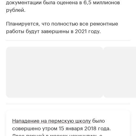
документации была оценена в 6,5 миллионов
рублей.
Планируется, что полностью все ремонтные
работы будут завершены в 2021 году.
РБК Компании
РБК Компании
Нападение на пермскую школу
было
Крупные организации в
Крупнейшие
совершено утром 15 января 2018 года.
нефтегазовой промышленности
недвижимос
Двое парней в масках накинулись с