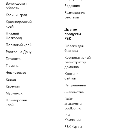
Вологодская
Редакция
область
Размещение
Калининград
рекламы
Краснодарский
край
Другие
Нижний
продукты
Новгород
РБК
Пермский край
Облако для
бизнеса
Ростов-на-Дону
Корпоративный
Татарстан
регистратор
Тюмень
доменов
Черноземье
Хостинг
сайтов
Кавказ
Рег.решения
Карелия
Знакомства
Мурманск
Сайт
Приморский
знакомств
край
podbor.ru
РБК
Компании
РБК Курсы