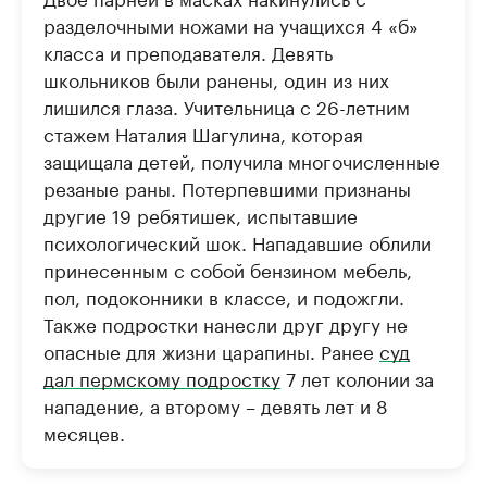
Найдите и проверьте данные в каталоге
Посмотрите данные
разделочными ножами на учащихся 4 «б»
класса и преподавателя. Девять
школьников были ранены, один из них
лишился глаза. Учительница с 26-летним
стажем Наталия Шагулина, которая
защищала детей, получила многочисленные
резаные раны. Потерпевшими признаны
другие 19 ребятишек, испытавшие
психологический шок. Нападавшие облили
принесенным с собой бензином мебель,
пол, подоконники в классе, и подожгли.
Также подростки нанесли друг другу не
опасные для жизни царапины. Ранее
суд
дал пермскому подростку
7 лет колонии за
нападение, а второму – девять лет и 8
месяцев.