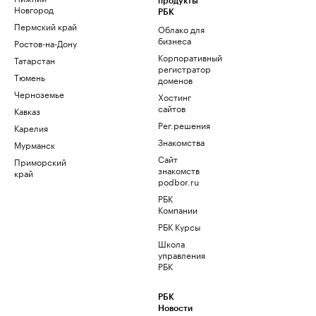
продукты
Новгород
РБК
Пермский край
Облако для
бизнеса
Ростов-на-Дону
Корпоративный
Татарстан
регистратор
Тюмень
доменов
Черноземье
Хостинг
сайтов
Кавказ
Рег.решения
Карелия
Знакомства
Мурманск
Сайт
Приморский
знакомств
край
podbor.ru
РБК
Компании
РБК Курсы
Школа
управления
РБК
РБК
Новости