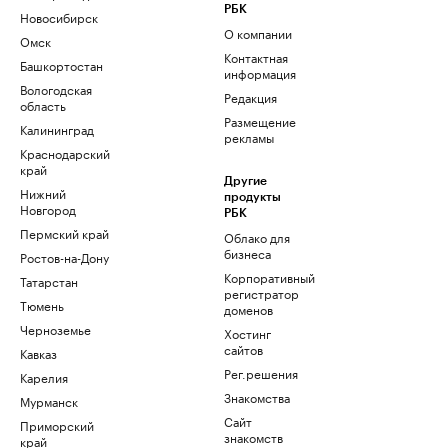
РБК
Новосибирск
О компании
Омск
Контактная
Башкортостан
информация
Вологодская
Редакция
область
Размещение
Калининград
рекламы
Краснодарский
край
Другие
Нижний
продукты
Новгород
РБК
Пермский край
Облако для
бизнеса
Ростов-на-Дону
Корпоративный
Татарстан
регистратор
Тюмень
доменов
Черноземье
Хостинг
сайтов
Кавказ
Рег.решения
Карелия
Знакомства
Мурманск
Сайт
Приморский
знакомств
край