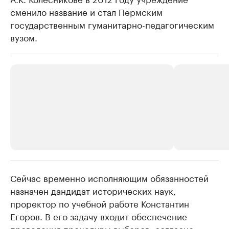
сменило название и стал Пермским
государственным гуманитарно-педагогическим
вузом.
Сейчас временно исполняющим обязанностей
РБК Компании
РБК Компании
назначен дандидат исторических наук,
Крупные организации в
Крупнейшие
проректор по учебной работе Константин
нефтегазовой промышленности
недвижимос
Егоров. В его задачу входит обеспечение
Найдите и проверьте данные в каталоге
Посмотрите данные
проведения процедуры выборов, согласно