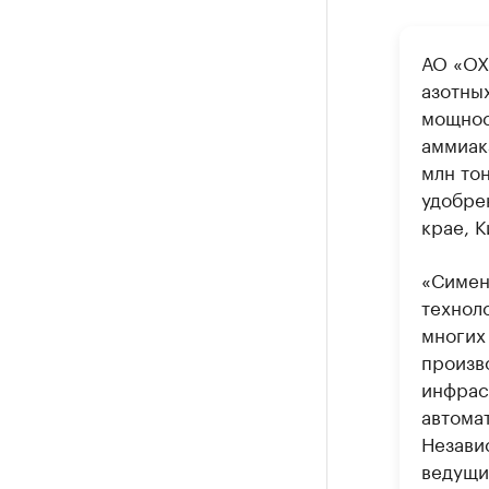
АО «ОХ
азотны
мощнос
аммиака
млн то
удобре
крае, 
«Симен
технол
многих 
произв
инфрас
автома
Незави
ведущи