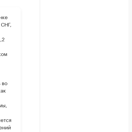
нке
 СНГ,
,2
ком
 во
как
мы,
яется
ений