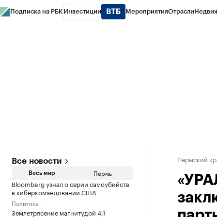
Подписка на РБК
Инвестиции
Мероприятия
Отрасли
Недви
РБК Курсы
РБК Life
Тренды
Визионеры
Национальные проекты
Горо
Спецпроекты СПб
Конференции СПб
Спецпроекты
Проверка конт
Пермский кр
Все новости
Пермь
Весь мир
«УРА
Bloomberg узнал о серии самоубийств
в киберкомандовании США
закл
Политика
Землетрясение магнитудой 4,1
парт