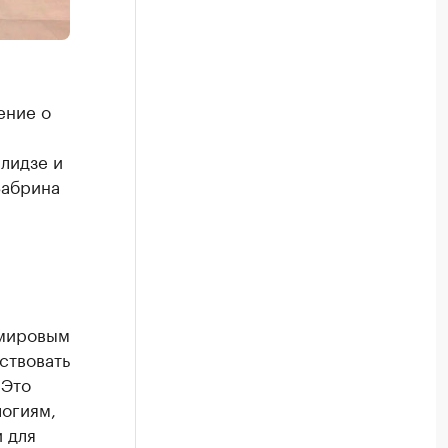
ение о
лидзе и
Забрина
 мировым
ствовать
 Это
логиям,
и для