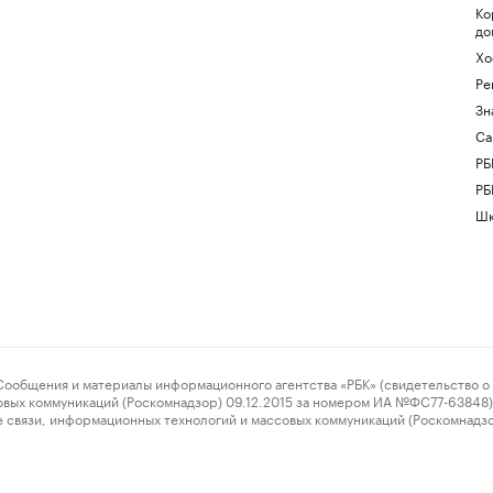
Ко
до
Хо
Ре
Зн
Са
РБ
РБ
Шк
ения и материалы информационного агентства «РБК» (свидетельство о 
овых коммуникаций (Роскомнадзор) 09.12.2015 за номером ИА №ФС77-63848) 
 связи, информационных технологий и массовых коммуникаций (Роскомнадз