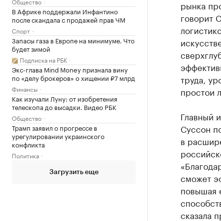
Общество
рынка пр
В Африке поддержали Инфантино
говорит 
после скандала с продажей прав ЧМ
логистико
Спорт
Запасы газа в Европе на минимуме. Что
искусстве
будет зимой
сверхглу
Подписка на РБК
эффектив
Экс-глава Mind Money признала вину
по «делу брокеров» о хищении ₽7 млрд
труда, ур
Финансы
простои л
Как изучали Луну: от изобретения
телескопа до высадки. Видео РБК
Главный 
Общество
Суссон п
Трамп заявил о прогрессе в
урегулировании украинского
в расшир
конфликта
российск
Политика
«Благода
Загрузить еще
сможет э
повышая е
способст
сказала п