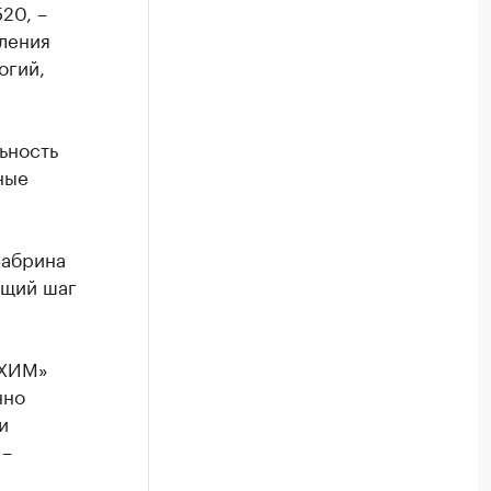
20, –
ления
огий,
ьность
ные
Забрина
ющий шаг
ЛХИМ»
нно
и
 –