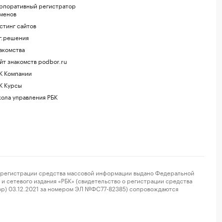
рпоративный регистратор
менов
стинг сайтов
г.решения
акомства
йт знакомств podbor.ru
К Компании
К Курсы
ола управления РБК
регистрации средства массовой информации выдано Федеральной
и сетевого издания «РБК» (свидетельство о регистрации средства
ор) 03.12.2021 за номером ЭЛ №ФС77-82385) сопровождаются