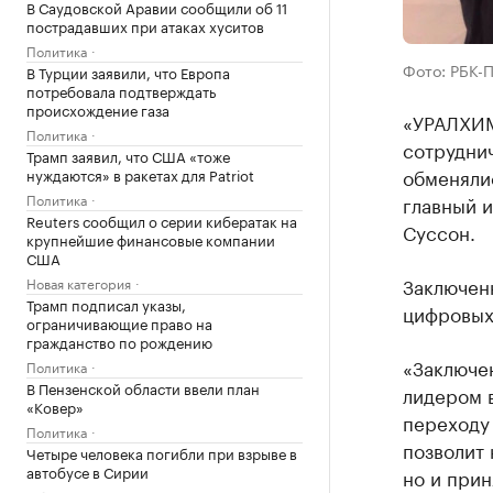
В Саудовской Аравии сообщили об 11
пострадавших при атаках хуситов
Политика
Фото: РБК-
В Турции заявили, что Европа
потребовала подтверждать
происхождение газа
«УРАЛХИМ
Политика
сотрудни
Трамп заявил, что США «тоже
обменяли
нуждаются» в ракетах для Patriot
Политика
главный 
Reuters сообщил о серии кибератак на
Суссон.
крупнейшие финансовые компании
США
Заключен
Новая категория
Трамп подписал указы,
цифровых
ограничивающие право на
гражданство по рождению
«Заключе
Политика
В Пензенской области ввели план
лидером 
«Ковер»
переходу
Политика
позволит 
Четыре человека погибли при взрыве в
автобусе в Сирии
но и прин