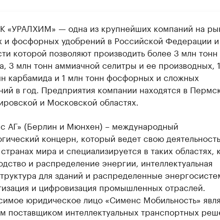
К «УРАЛХИМ» — одна из крупнейших компаний на ры
х и фосфорных удобрений в Российской Федерации и
ти которой позволяют производить более 3 млн тонн
, 3 млн тонн аммиачной селитры и ее производных, 1
нн карбамида и 1 млн тонн фосфорных и сложных
ний в год. Предприятия компании находятся в Пермс
Кировской и Московской областях.
с АГ» (Берлин и Мюнхен) – международный
огический концерн, который ведет свою деятельность
странах мира и специализируется в таких областях, 
одство и распределение энергии, интеллектуальная
труктура для зданий и распределенные энергосисте
тизация и цифровизация промышленных отраслей.
симое юридическое лицо «Сименс Мобильность» явл
м поставщиком интеллектуальных транспортных реш