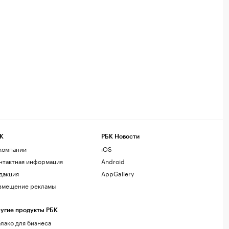
К
РБК Новости
компании
iOS
нтактная информация
Android
дакция
AppGallery
змещение рекламы
угие продукты РБК
лако для бизнеса