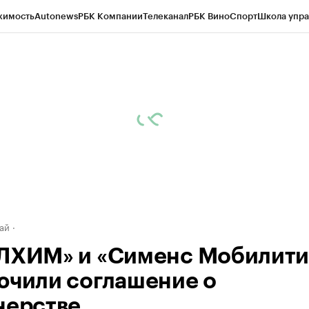
жимость
Autonews
РБК Компании
Телеканал
РБК Вино
Спорт
Школа упра
д
Стиль
Крипто
РБК Бизнес-среда
Дискуссионный клуб
Исследования
К
рагентов
Политика
Экономика
Бизнес
Технологии и медиа
Финансы
Рын
ай
ЛХИМ» и «Сименс Мобилити
ючили соглашение о
нерстве