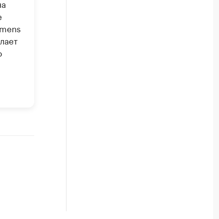
на
е
emens
лает
о