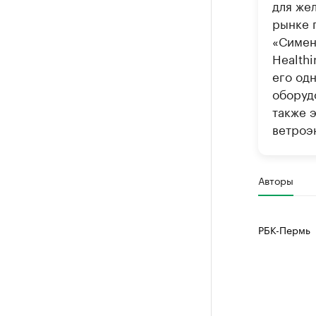
для жел
рынке 
«Симен
Health
его од
оборуд
также 
ветроэ
Авторы
РБК-Пермь