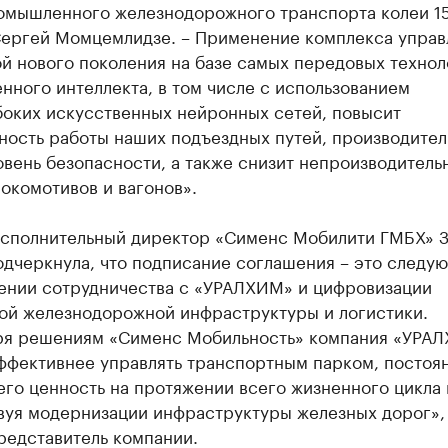
омышленного железнодорожного транспорта колеи 15
Сергей Момцемлидзе. – Применение комплекса управ
й нового поколения на базе самых передовых технол
нного интеллекта, в том числе с использованием
боких искусственных нейронных сетей, повысит
ность работы наших подъездных путей, производител
овень безопасности, а также снизит непроизводитель
окомотивов и вагонов».
исполнительный директор «Сименс Мобилити ГМБХ» 
одчеркнула, что подписание соглашения – это следу
ении сотрудничества с «УРАЛХИМ» и цифровизации
ой железнодорожной инфраструктуры и логистики.
ря решениям «Сименс Мобильность» компания «УРА
ффективнее управлять транспортным парком, постоя
го ценность на протяжении всего жизненного цикла 
вуя модернизации инфраструктуры железных дорог»,
редставитель компании.