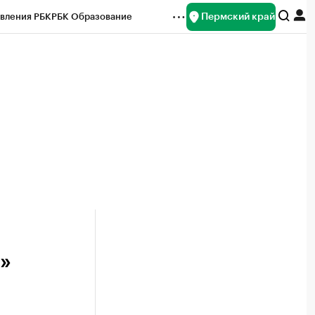
Пермский край
вления РБК
РБК Образование
редитные рейтинги
Франшизы
Газета
ок наличной валюты
»