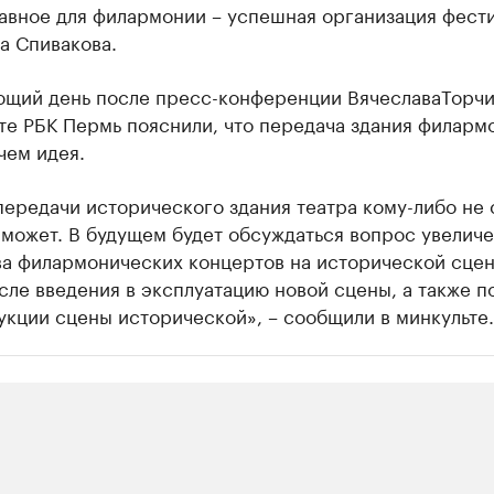
лавное для филармонии – успешная организация фест
а Спивакова.
ющий день после пресс-конференции ВячеславаТорч
те РБК Пермь пояснили, что передача здания филарм
чем идея.
ередачи исторического здания театра кому-либо не 
 может. В будущем будет обсуждаться вопрос увелич
ва филармонических концертов на исторической сце
сле введения в эксплуатацию новой сцены, а также п
кции сцены исторической», – сообщили в минкульте.