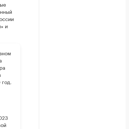
ные
онный
России
» и
вном
а
ра
в
 год.
023
вой