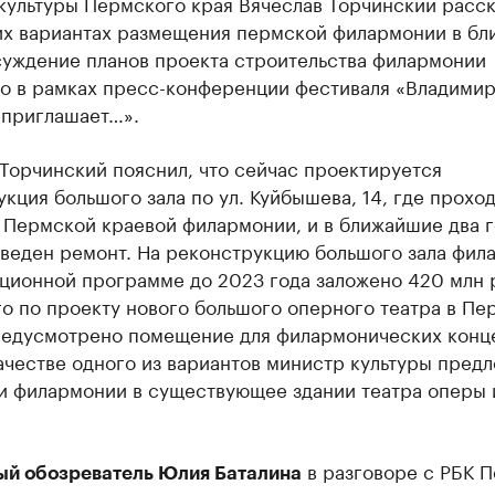
культуры Пермского края Вячеслав Торчинский расск
их вариантах размещения пермской филармонии в б
суждение планов проекта строительства филармонии
о в рамках пресс-конференции фестиваля «Владими
 приглашает…».
Торчинский пояснил, что сейчас проектируется
кция большого зала по ул. Куйбышева, 14, где проход
 Пермской краевой филармонии, и в ближайшие два г
оведен ремонт. На реконструкцию большого зала фил
иционной программе до 2023 года заложено 420 млн 
о по проекту нового большого оперного театра в Пе
редусмотрено помещение для филармонических конц
ачестве одного из вариантов министр культуры пред
и филармонии в существующее здании театра оперы 
в разговоре с РБК 
ый обозреватель Юлия Баталина