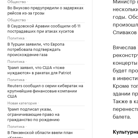
Министр 
Общество
Во Внуково предупредили о задержках
нескольк
рейсов из-за грозы
годы. Об
Общество
произошл
В Саудовской Аравии сообщили об 11
пострадавших при атаках хуситов
Спиваков
Политика
В Турции заявили, что Европа
Вячеслав 
потребовала подтверждать
реконстру
происхождение газа
Политика
концерты
Трамп заявил, что США «тоже
будет пр
нуждаются» в ракетах для Patriot
в инвест
Политика
Кроме тог
Reuters сообщил о серии кибератак на
крупнейшие финансовые компании
здании п
США
Также в к
Новая категория
перенест
Трамп подписал указы,
ограничивающие право на
балета.
гражданство по рождению
Политика
В Пензенской области ввели план
Культурн
«Ковер»