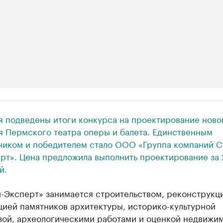
ии
я подведены итоги конкурса на проектирование ново
 организации в нефтегазовой промышленно
я Пермского театра оперы и балета. Единственным
ником и победителем стало ООО «Группа компаний С
верьте данные в каталоге
рт». Цена предложила выполнить проектирование за 
й.
-Эксперт» занимается строительством, реконструкц
цией памятников архитектуры, историко-культурной
зой, археологическими работами и оценкой недвижим