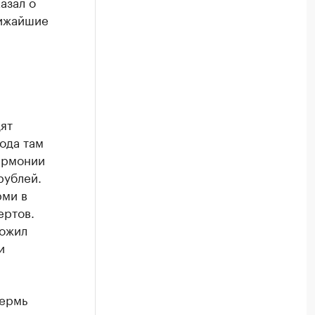
азал о
лижайшие
р
ят
ода там
армонии
рублей.
рми в
ертов.
ложил
и
Пермь