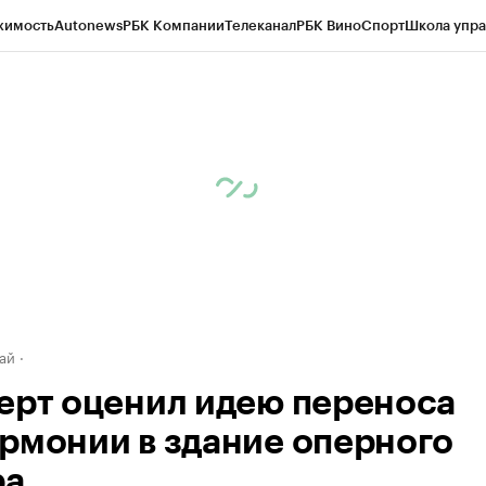
жимость
Autonews
РБК Компании
Телеканал
РБК Вино
Спорт
Школа упра
д
Стиль
Крипто
РБК Бизнес-среда
Дискуссионный клуб
Исследования
К
рагентов
Политика
Экономика
Бизнес
Технологии и медиа
Финансы
Рын
ай
ерт оценил идею переноса
рмонии в здание оперного
ра