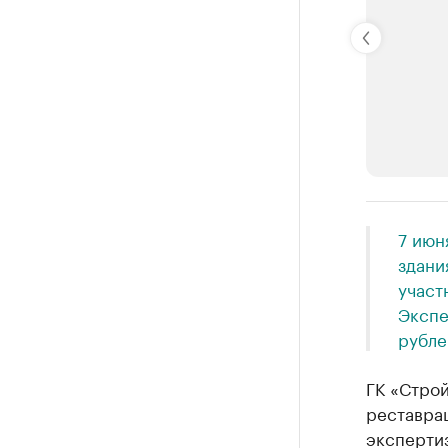
РБК Компан
7 июн
Крупные
здани
участ
Найдите и про
Экспе
рубле
ГК «Строй
реставра
эксперти