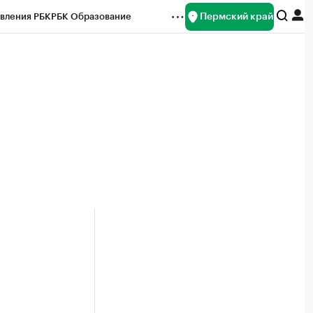
Пермский край
вления РБК
РБК Образование
редитные рейтинги
Франшизы
Газета
ок наличной валюты