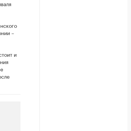
иваля
инского
онии –
стоит и
ения
не
осле