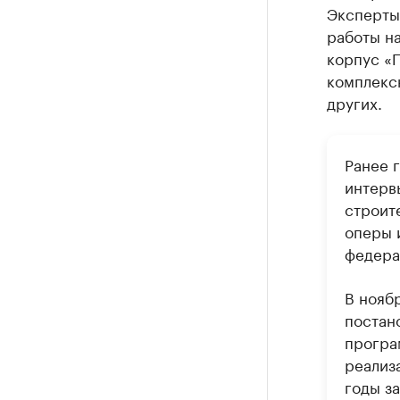
Эксперты
работы на
корпус «
комплекс
других.
Ранее 
интерв
строит
оперы и
федера
В нояб
постан
програ
реализ
годы з