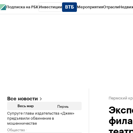
Подписка на РБК
Инвестиции
Мероприятия
Отрасли
Недви
РБК Курсы
РБК Life
Тренды
Визионеры
Национальные проекты
Горо
Спецпроекты СПб
Конференции СПб
Спецпроекты
Проверка конт
Пермский кр
Все новости
Пермь
Весь мир
Эксп
Супруге главы издательства «Джем»
предъявили обвинение в
фила
мошенничестве
Общество
теат