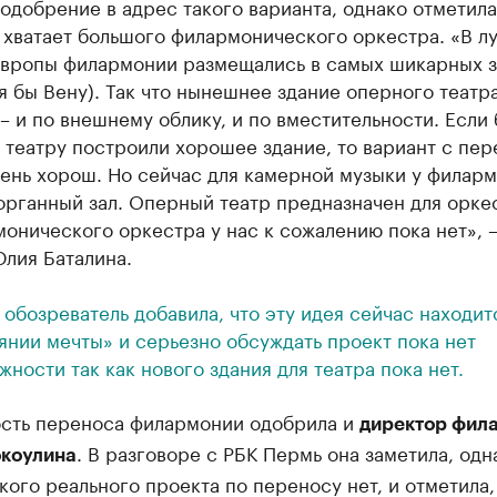
одобрение в адрес такого варианта, однако отметила
 хватает большого филармонического оркестра. «В л
Европы филармонии размещались в самых шикарных з
тя бы Вену). Так что нынешнее здание оперного театр
– и по внешнему облику, и по вместительности. Если
театру построили хорошее здание, то вариант с пе
чень хорош. Но сейчас для камерной музыки у филар
органный зал. Оперный театр предназначен для орке
онического оркестра у нас к сожалению пока нет», 
лия Баталина.
 обозреватель добавила, что эту идея сейчас находит
янии мечты» и серьезно обсуждать проект пока нет
жности так как нового здания для театра пока нет.
сть переноса филармонии одобрила и
директор фил
. В разговоре с РБК Пермь она заметила, одн
окоулина
кого реального проекта по переносу нет, и отметила,