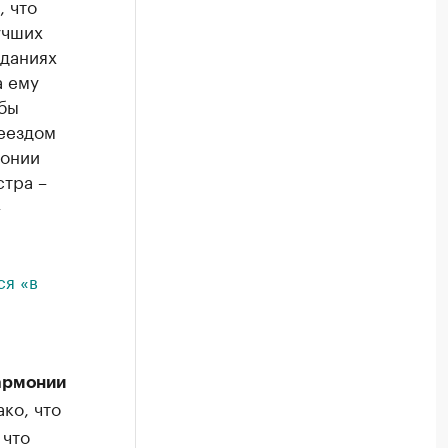
, что
учших
даниях
а ему
 бы
реездом
монии
стра –
–
ся «в
армонии
ако, что
 что