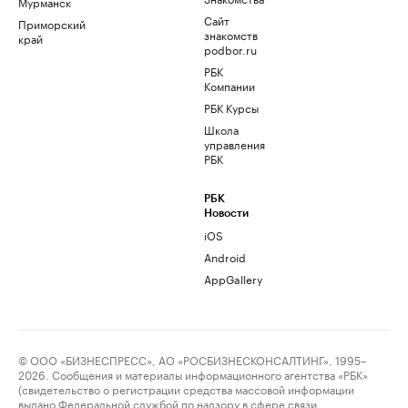
Мурманск
Сайт
Приморский
знакомств
край
podbor.ru
РБК
Компании
РБК Курсы
Школа
управления
РБК
РБК
Новости
iOS
Android
AppGallery
© ООО «БИЗНЕСПРЕСС», АО «РОСБИЗНЕСКОНСАЛТИНГ», 1995–
2026. Сообщения и материалы информационного агентства «РБК»
(свидетельство о регистрации средства массовой информации
выдано Федеральной службой по надзору в сфере связи,