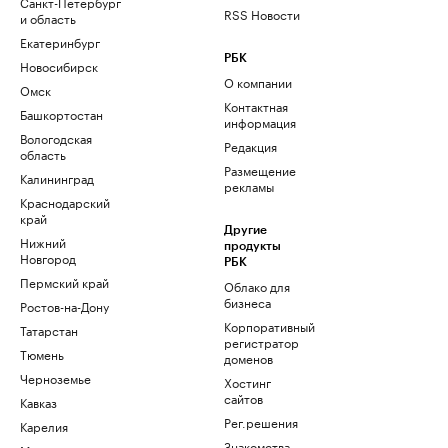
Санкт-Петербург
RSS Новости
и область
Екатеринбург
РБК
Новосибирск
О компании
Омск
Контактная
Башкортостан
информация
Вологодская
Редакция
область
Размещение
Калининград
рекламы
Краснодарский
край
Другие
Нижний
продукты
Новгород
РБК
Пермский край
Облако для
бизнеса
Ростов-на-Дону
Корпоративный
Татарстан
регистратор
Тюмень
доменов
Черноземье
Хостинг
сайтов
Кавказ
Рег.решения
Карелия
Знакомства