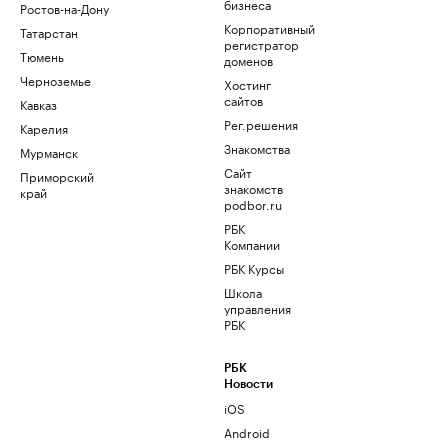
бизнеса
Ростов-на-Дону
Корпоративный
Татарстан
регистратор
Тюмень
доменов
Черноземье
Хостинг
сайтов
Кавказ
Рег.решения
Карелия
Знакомства
Мурманск
Сайт
Приморский
знакомств
край
podbor.ru
РБК
Компании
РБК Курсы
Школа
управления
РБК
РБК
Новости
iOS
Android