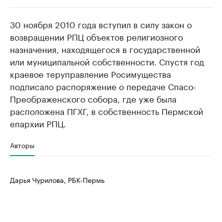
30 ноября 2010 года вступил в силу закон о
РБК Компании
РБК Компании
возвращении РПЦ объектов религиозного
Крупные организации в
Крупнейшие
назначения, находящегося в государственной
нефтегазовой промышленности
недвижимос
или муниципальной собственности. Спустя год
Найдите и проверьте данные в каталоге
Посмотрите данные
краевое теруправление Росимущества
подписало распоряжение о передаче Спасо-
Преображенского собора, где уже была
расположена ПГХГ, в собственность Пермской
епархии РПЦ.
Авторы
Дарья Чурилова, РБК-Пермь