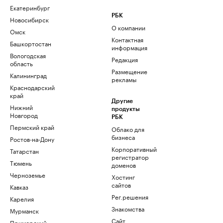
Екатеринбург
РБК
Новосибирск
О компании
Омск
Контактная
Башкортостан
информация
Вологодская
Редакция
область
Размещение
Калининград
рекламы
Краснодарский
край
Другие
Нижний
продукты
Новгород
РБК
Пермский край
Облако для
бизнеса
Ростов-на-Дону
Корпоративный
Татарстан
регистратор
Тюмень
доменов
Черноземье
Хостинг
сайтов
Кавказ
Рег.решения
Карелия
Знакомства
Мурманск
Сайт
Приморский