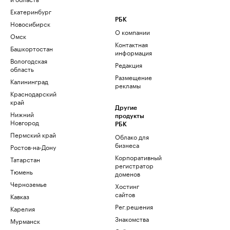
Екатеринбург
РБК
Новосибирск
О компании
Омск
Контактная
Башкортостан
информация
Вологодская
Редакция
область
Размещение
Калининград
рекламы
Краснодарский
край
Другие
Нижний
продукты
Новгород
РБК
Пермский край
Облако для
бизнеса
Ростов-на-Дону
Корпоративный
Татарстан
регистратор
Тюмень
доменов
Черноземье
Хостинг
сайтов
Кавказ
Рег.решения
Карелия
Знакомства
Мурманск