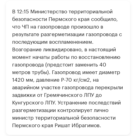
РБК Компании
РБК Компании
В 12:15 Министерство территориальной
Крупнейшие производители и
Страховые к
безопасности Пермского края сообщило,
продавцы медийной продукции
присутствую
что ЧП на газопроводе произошло в
Ознакомьтесь с информацией в каталоге
Посмотрите в ката
результате разгерметизации газопровода с
последующим воспламенением.
Возгорание ликвидировано, в настоящий
момент начаты работы по восстановлению
газопровода (предстоит заменить 40
метров трубы). Газопровод имеет диаметр
1420 мм, давление P-70 кг/см2, на
аварийном участке газопровода перекрыли
задвижки от Гремячинского ЛПУ до
Кунгурского ЛПУ. Устранение последствий
разгерметизации контролирует лично
министр территориальной безопасности
Пермского края Ришат Ибрагимов.