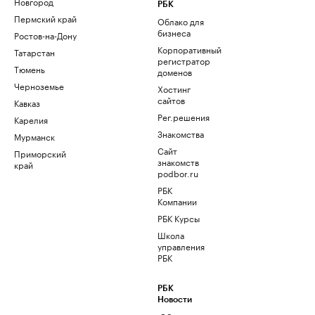
Новгород
РБК
Пермский край
Облако для
бизнеса
Ростов-на-Дону
Корпоративный
Татарстан
регистратор
Тюмень
доменов
Черноземье
Хостинг
сайтов
Кавказ
Рег.решения
Карелия
Знакомства
Мурманск
Сайт
Приморский
знакомств
край
podbor.ru
РБК
Компании
РБК Курсы
Школа
управления
РБК
РБК
Новости