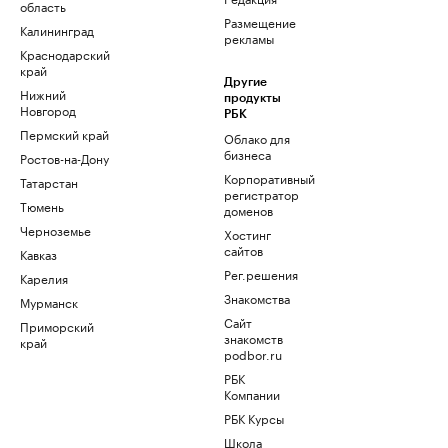
область
Размещение
Калининград
рекламы
Краснодарский
край
Другие
Нижний
продукты
Новгород
РБК
Пермский край
Облако для
бизнеса
Ростов-на-Дону
Корпоративный
Татарстан
регистратор
Тюмень
доменов
Черноземье
Хостинг
сайтов
Кавказ
Рег.решения
Карелия
Знакомства
Мурманск
Сайт
Приморский
знакомств
край
podbor.ru
РБК
Компании
РБК Курсы
Школа