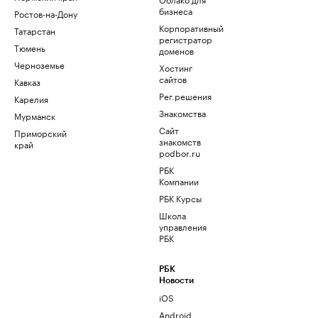
бизнеса
Ростов-на-Дону
Корпоративный
Татарстан
регистратор
Тюмень
доменов
Черноземье
Хостинг
сайтов
Кавказ
Рег.решения
Карелия
Знакомства
Мурманск
Сайт
Приморский
знакомств
край
podbor.ru
РБК
Компании
РБК Курсы
Школа
управления
РБК
РБК
Новости
iOS
Android