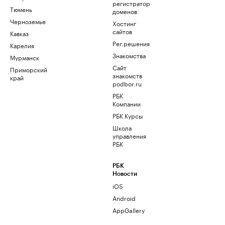
регистратор
Тюмень
доменов
Черноземье
Хостинг
сайтов
Кавказ
Рег.решения
Карелия
Знакомства
Мурманск
Сайт
Приморский
знакомств
край
podbor.ru
РБК
Компании
РБК Курсы
Школа
управления
РБК
РБК
Новости
iOS
Android
AppGallery