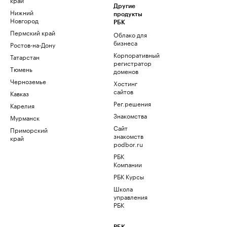
Другие
Нижний
продукты
Новгород
РБК
Пермский край
Облако для
бизнеса
Ростов-на-Дону
Корпоративный
Татарстан
регистратор
Тюмень
доменов
Черноземье
Хостинг
сайтов
Кавказ
Рег.решения
Карелия
Знакомства
Мурманск
Сайт
Приморский
знакомств
край
podbor.ru
РБК
Компании
РБК Курсы
Школа
управления
РБК