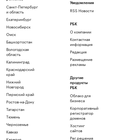
Уведомления
Санкт-Петербург
RSS Новости
и область
Екатеринбург
РБК
Новосибирск
О компании
Омск
Контактная
Башкортостан
информация
Вологодская
Редакция
область
Размещение
Калининград
рекламы
Краснодарский
край
Другие
Нижний
продукты
Новгород
РБК
Пермский край
Облако для
бизнеса
Ростов-на-Дону
Корпоративный
Татарстан
регистратор
Тюмень
доменов
Черноземье
Хостинг
сайтов
Кавказ
Рег.решения
Карелия