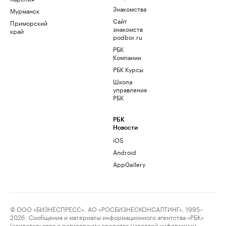
Знакомства
Мурманск
Сайт
Приморский
знакомств
край
podbor.ru
РБК
Компании
РБК Курсы
Школа
управления
РБК
РБК
Новости
iOS
Android
AppGallery
© ООО «БИЗНЕСПРЕСС», АО «РОСБИЗНЕСКОНСАЛТИНГ», 1995–
2026. Сообщения и материалы информационного агентства «РБК»
(свидетельство о регистрации средства массовой информации