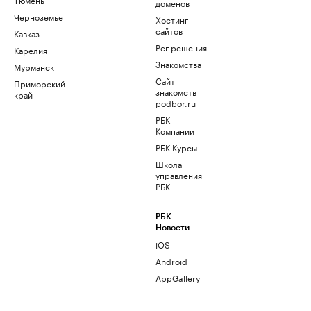
доменов
Черноземье
Хостинг
сайтов
Кавказ
Рег.решения
Карелия
Знакомства
Мурманск
Сайт
Приморский
знакомств
край
podbor.ru
РБК
Компании
РБК Курсы
Школа
управления
РБК
РБК
Новости
iOS
Android
AppGallery