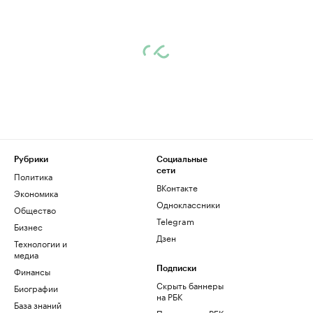
Рубрики
Социальные
сети
Политика
ВКонтакте
Экономика
Одноклассники
Общество
Telegram
Бизнес
Дзен
Технологии и
медиа
Финансы
Подписки
Скрыть баннеры
Биографии
на РБК
База знаний
Подписка на РБК