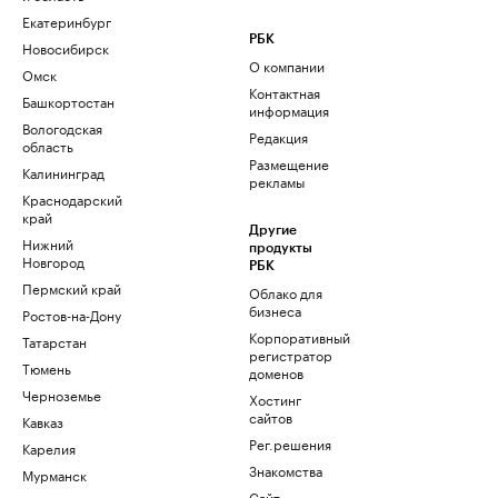
Екатеринбург
РБК
Новосибирск
О компании
Омск
Контактная
Башкортостан
информация
Вологодская
Редакция
область
Размещение
Калининград
рекламы
Краснодарский
край
Другие
Нижний
продукты
Новгород
РБК
Пермский край
Облако для
бизнеса
Ростов-на-Дону
Корпоративный
Татарстан
регистратор
Тюмень
доменов
Черноземье
Хостинг
сайтов
Кавказ
Рег.решения
Карелия
Знакомства
Мурманск
Сайт