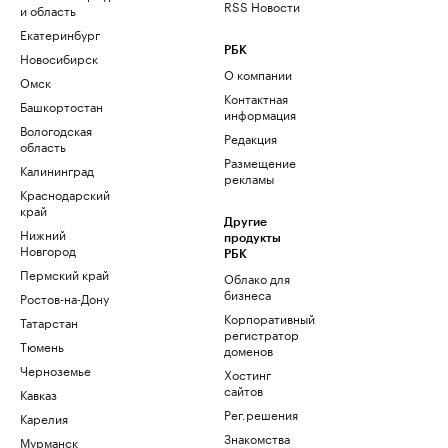
RSS Новости
и область
Екатеринбург
РБК
Новосибирск
О компании
Омск
Контактная
Башкортостан
информация
Вологодская
Редакция
область
Размещение
Калининград
рекламы
Краснодарский
край
Другие
Нижний
продукты
Новгород
РБК
Пермский край
Облако для
бизнеса
Ростов-на-Дону
Корпоративный
Татарстан
регистратор
Тюмень
доменов
Черноземье
Хостинг
сайтов
Кавказ
Рег.решения
Карелия
Знакомства
Мурманск