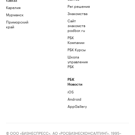
Рег.решения
Карелия
Знакомства
Мурманск
Сайт
Приморский
знакомств
край
podbor.ru
РБК
Компании
РБК Курсы
Школа
управления
РБК
РБК
Новости
iOS
Android
AppGallery
© ООО «БИЗНЕСПРЕСС», АО «РОСБИЗНЕСКОНСАЛТИНГ», 1995–