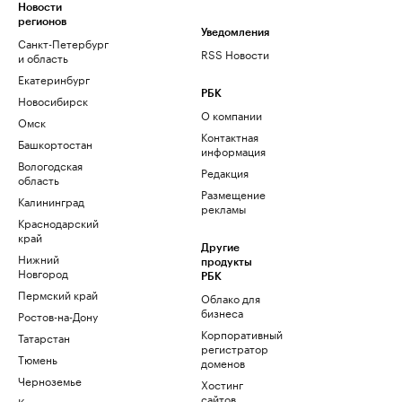
Новости
регионов
Уведомления
Санкт-Петербург
RSS Новости
и область
Екатеринбург
РБК
Новосибирск
О компании
Омск
Контактная
Башкортостан
информация
Вологодская
Редакция
область
Размещение
Калининград
рекламы
Краснодарский
край
Другие
Нижний
продукты
Новгород
РБК
Пермский край
Облако для
бизнеса
Ростов-на-Дону
Корпоративный
Татарстан
регистратор
Тюмень
доменов
Черноземье
Хостинг
сайтов
Кавказ