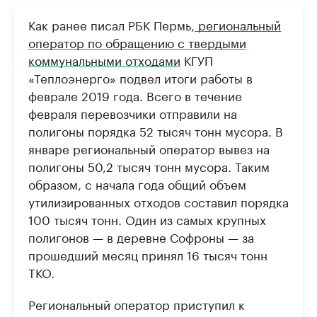
РБК Компании
РБК Компании
Как ранее писал РБК Пермь,
региональный
Крупные организации в
Крупнейшие
оператор по обращению с твердыми
нефтегазовой промышленности
недвижимос
коммунальными отходами
КГУП
Найдите и проверьте данные в каталоге
Посмотрите данные
«Теплоэнерго» подвел итоги работы в
феврале 2019 года. Всего в течение
февраля перевозчики отправили на
полигоны порядка 52 тысяч тонн мусора. В
январе региональный оператор вывез на
полигоны 50,2 тысяч тонн мусора. Таким
образом, с начала года общий объем
утилизированных отходов составил порядка
100 тысяч тонн. Один из самых крупных
полигонов — в деревне Софроны — за
прошедший месяц принял 16 тысяч тонн
ТКО.
Региональный оператор приступил к