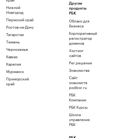
Другие
Нижний
продукты
Новгород
РБК
Пермский край
Облако для
бизнеса
Ростов-на-Дону
Корпоративный
Татарстан
регистратор
Тюмень
доменов
Черноземье
Хостинг
сайтов
Кавказ
Рег.решения
Карелия
Знакомства
Мурманск
Сайт
Приморский
знакомств
край
podbor.ru
РБК
Компании
РБК Курсы
Школа
управления
РБК
РБК