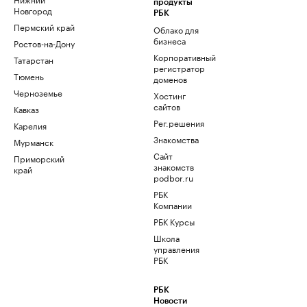
продукты
Новгород
РБК
Пермский край
Облако для
бизнеса
Ростов-на-Дону
Корпоративный
Татарстан
регистратор
Тюмень
доменов
Черноземье
Хостинг
сайтов
Кавказ
Рег.решения
Карелия
Знакомства
Мурманск
Сайт
Приморский
знакомств
край
podbor.ru
РБК
Компании
РБК Курсы
Школа
управления
РБК
РБК
Новости