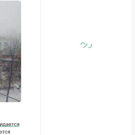
жидается
ется