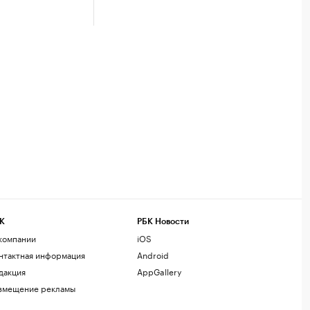
К
РБК Новости
компании
iOS
нтактная информация
Android
дакция
AppGallery
змещение рекламы