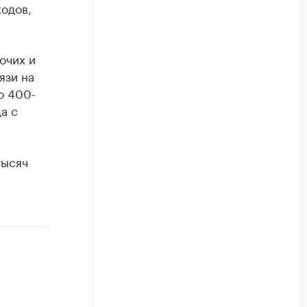
одов,
очих и
язи на
о 400-
а с
тысяч