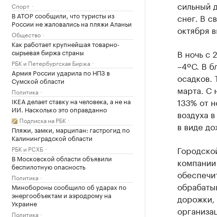
сильный д
Спорт
В АТОР сообщили, что туристы из
снег. В с
России не жаловались на пляжи Аланьи
октября 
Общество
Как работает крупнейшая товарно-
сырьевая биржа страны
В ночь с 
РБК и Петербургская Биржа
–4ºС. В б
Армия России ударила по НПЗ в
осадков. 
Сумской области
марта. С 
Политика
133% от 
IKEA делает ставку на человека, а не на
ИИ. Насколько это оправданно
воздуха в
Подписка на РБК
в виде до
Пляжи, замки, марципан: гастрогид по
Калининградской области
Городско
РБК и РСХБ
В Московской области объявили
компании
беспилотную опасность
обеспечи
Политика
обрабаты
Минобороны сообщило об ударах по
энергообъектам и аэродрому на
дорожки, 
Украине
организац
Политика