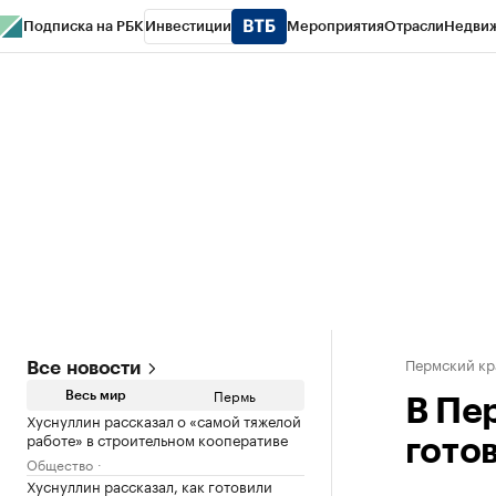
Подписка на РБК
Инвестиции
Мероприятия
Отрасли
Недви
РБК Курсы
РБК Life
Тренды
Визионеры
Национальные проекты
Горо
Спецпроекты СПб
Конференции СПб
Спецпроекты
Проверка конт
Пермский кр
Все новости
Пермь
Весь мир
В Пе
Хуснуллин рассказал о «самой тяжелой
работе» в строительном кооперативе
гото
Общество
Хуснуллин рассказал, как готовили