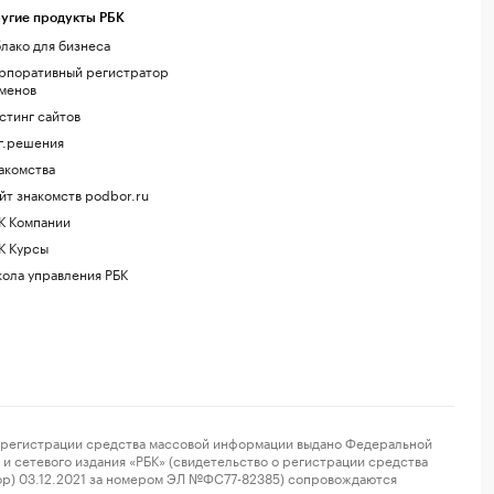
угие продукты РБК
лако для бизнеса
рпоративный регистратор
менов
стинг сайтов
г.решения
акомства
йт знакомств podbor.ru
К Компании
К Курсы
ола управления РБК
регистрации средства массовой информации выдано Федеральной
и сетевого издания «РБК» (свидетельство о регистрации средства
ор) 03.12.2021 за номером ЭЛ №ФС77-82385) сопровождаются