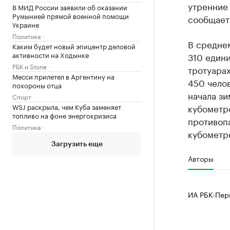
утренние
В МИД России заявили об оказании
Румынией прямой военной помощи
сообщает
Украине
Политика
В среднем
Каким будет новый эпицентр деловой
активности на Ходынке
310 едини
РБК и Stone
тротуарах
Месси прилетел в Аргентину на
450 челов
похороны отца
начала зи
Спорт
WSJ раскрыла, чем Куба заменяет
кубометро
топливо на фоне энергокризиса
противоп
Политика
кубометро
Загрузить еще
Авторы
ИА РБК-Пер