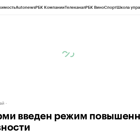
жимость
Autonews
РБК Компании
Телеканал
РБК Вино
Спорт
Школа упра
д
Стиль
Крипто
РБК Бизнес-среда
Дискуссионный клуб
Исследования
К
рагентов
Политика
Экономика
Бизнес
Технологии и медиа
Финансы
Рын
ай
рми введен режим повышен
вности