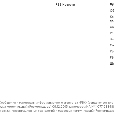
RSS Новости
Др
Об
Ко
до
Хо
Ре
Зн
Са
РБ
РБ
Шк
ения и материалы информационного агентства «РБК» (свидетельство о 
овых коммуникаций (Роскомнадзор) 09.12.2015 за номером ИА №ФС77-63848) 
 связи, информационных технологий и массовых коммуникаций (Роскомнадз