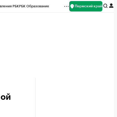
Пермский край
вления РБК
РБК Образование
редитные рейтинги
Франшизы
Газета
ок наличной валюты
ной