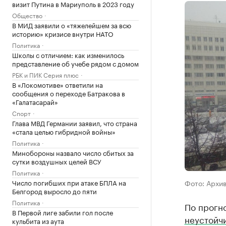
визит Путина в Мариуполь в 2023 году
Общество
В МИД заявили о «тяжелейшем за всю
историю» кризисе внутри НАТО
Политика
Школы с отличием: как изменилось
представление об учебе рядом с домом
РБК и ПИК Серия плюс
В «Локомотиве» ответили на
сообщения о переходе Батракова в
«Галатасарай»
Спорт
Глава МВД Германии заявил, что страна
«стала целью гибридной войны»
Политика
Минобороны назвало число сбитых за
сутки воздушных целей ВСУ
Политика
Число погибших при атаке БПЛА на
Фото: Архи
Белгород выросло до пяти
Политика
По прогн
В Первой лиге забили гол после
неустойч
кульбита из аута