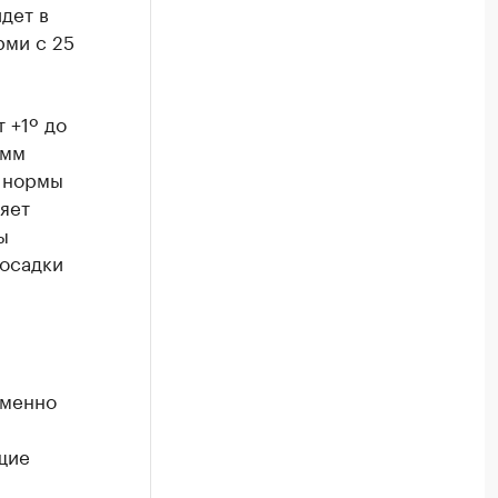
йдет в
рми с 25
 +1º до
 мм
й нормы
яет
ы
 осадки
еменно
щие