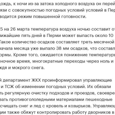
ождь, к ночи из-за затока холодного воздуха он пере
вязи с совокупностью погодных условий условий в Пе
вводится режим повышенной готовности.
25 на 26 марта температура воздуха ночью составит от
лижайшие пять дней в Перми может выпасть около 10
Такое количество осадков составляет треть месячно
начала месяца уже выпало 38 мм осадков, что составл
нормы. Кроме того, ожидается понижение температур
 ночное время, многократные переходы через ноль и
ждя и мокрого снега.
й департамент ЖКХ проинформировал управляющие
 и ТСЖ об изменении погодных условий. Их обязали
ть регулярную очистку подходов и проездов, своевр
вать противогололедными материалами пешеходные
счищать снег и лед с кровель и козырьков. Управляю
ии также обяжут контролировать работу дворников в