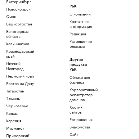
Екатеринбург
РБК
Новосибирск
О компании
Омск
Контактная
Башкортостан
информация
Вологодская
Редакция
область
Размещение
Калининград
рекламы
Краснодарский
край
Другие
Нижний
продукты
Новгород
РБК
Пермский край
Облако для
бизнеса
Ростов-на-Дону
Корпоративный
Татарстан
регистратор
Тюмень
доменов
Черноземье
Хостинг
сайтов
Кавказ
Рег.решения
Карелия
Знакомства
Мурманск
Сайт
Приморский
знакомств