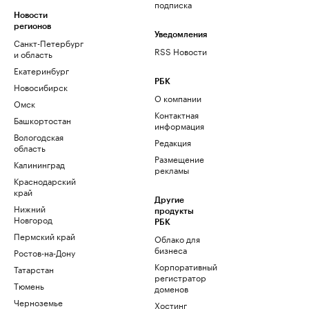
подписка
Новости
регионов
Уведомления
Санкт-Петербург
RSS Новости
и область
Екатеринбург
РБК
Новосибирск
О компании
Омск
Контактная
Башкортостан
информация
Вологодская
Редакция
область
Размещение
Калининград
рекламы
Краснодарский
край
Другие
Нижний
продукты
Новгород
РБК
Пермский край
Облако для
бизнеса
Ростов-на-Дону
Корпоративный
Татарстан
регистратор
Тюмень
доменов
Черноземье
Хостинг