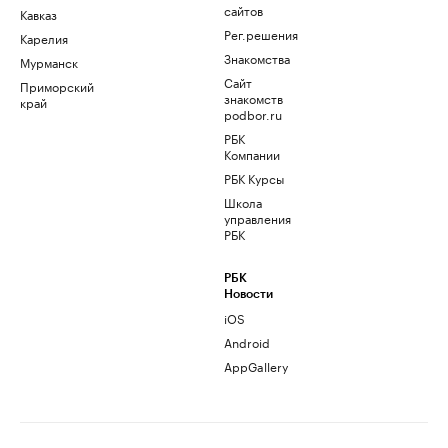
сайтов
Кавказ
Рег.решения
Карелия
Знакомства
Мурманск
Сайт
Приморский
знакомств
край
podbor.ru
РБК
Компании
РБК Курсы
Школа
управления
РБК
РБК
Новости
iOS
Android
AppGallery