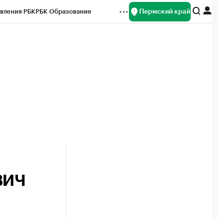
Пермский край
вления РБК
РБК Образование
редитные рейтинги
Франшизы
Газета
ок наличной валюты
ВИЧ