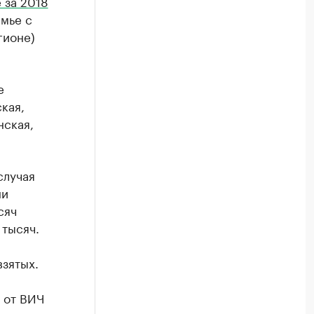
 за 2018
мье с
гионе)
е
кая,
нская,
случая
ни
сяч
 тысяч.
зятых.
 от ВИЧ