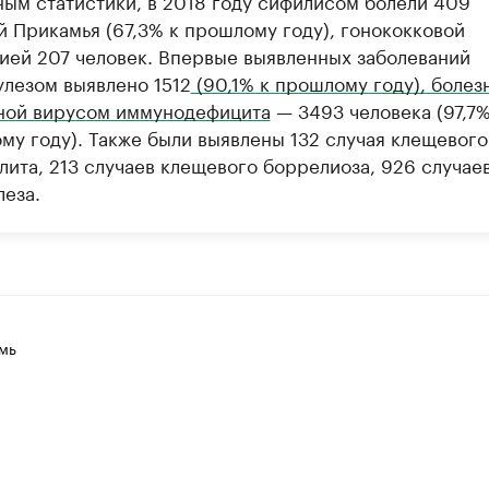
ным статистики, в 2018 году сифилисом болели 409
й Прикамья (67,3% к прошлому году), гонококковой
ией 207 человек. Впервые выявленных заболеваний
улезом выявлено 1512
(90,1% к прошлому году), болез
ной вирусом иммунодефицита
— 3493 человека (97,7%
му году). Также были выявлены 132 случая клещевого
лита, 213 случаев клещевого боррелиоза, 926 случае
леза.
мь