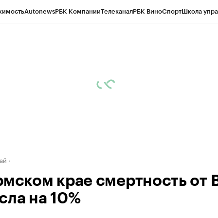
жимость
Autonews
РБК Компании
Телеканал
РБК Вино
Спорт
Школа упра
д
Стиль
Крипто
РБК Бизнес-среда
Дискуссионный клуб
Исследования
К
рагентов
Политика
Экономика
Бизнес
Технологии и медиа
Финансы
Рын
ай
рмском крае смертность от 
сла на 10%