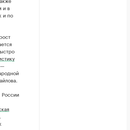
также
 и в
к и по
рост
ается
быстро
истику
 —
ародной
айлова.
ч России
ская
,
к