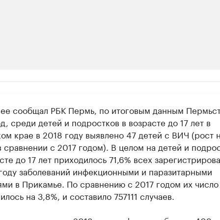
ии
нее сообщал РБК Пермь, по итоговым данным Пермьст
шие производители и продавцы медийной п
д, среди детей и подростков в возрасте до 17 лет в
 с информацией в каталоге
ом крае в 2018 году выявлено 47 детей с ВИЧ (рост 
 сравнении с 2017 годом). В целом на детей и подро
сте до 17 лет приходилось 71,6% всех зарегистриров
 году заболеваний инфекционными и паразитарными
ями в Прикамье. По сравнению с 2017 годом их число
лось на 3,8%, и составило 757111 случаев.