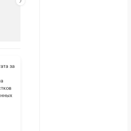
РБК Компании
ата за
родукции
Страховые компании, которые
Посмотрите в каталоге по регионам
на
стков
анных