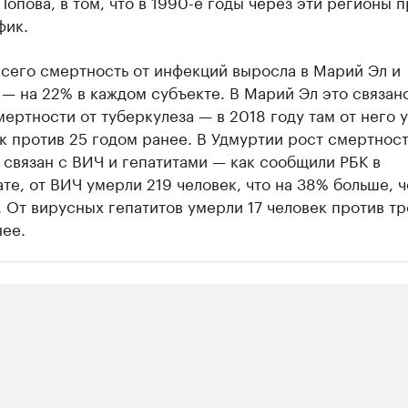
Попова, в том, что в 1990-е годы через эти регионы 
фик.
сего смертность от инфекций выросла в Марий Эл и
— на 22% в каждом субъекте. В Марий Эл это связан
ертности от туберкулеза — в 2018 году там от него 
к против 25 годом ранее. В Удмуртии рост смертност
связан с ВИЧ и гепатитами — как сообщили РБК в
те, от ВИЧ умерли 219 человек, что на 38% больше, ч
. От вирусных гепатитов умерли 17 человек против тр
ее.