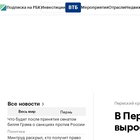
Подписка на РБК
Инвестиции
Мероприятия
Отрасли
Недви
РБК Курсы
РБК Life
Тренды
Визионеры
Национальные проекты
Горо
Спецпроекты СПб
Конференции СПб
Спецпроекты
Проверка конт
Пермский кр
Все новости
Пермь
Весь мир
В Пе
Что будет после принятия сенатом
билля Грэма о санкциях против России
выро
Политика
Минтруд раскрыл, кто получит право