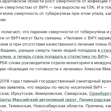
 Саратовской области рост смертности от инфекций 
н смертностью от ВИЧ — она выросла на 13%. И в том
гионе смертность от туберкулеза при этом упала, ка
ии.
полагают, что падение смертности от туберкулеза и 
и от ВИЧ могут быть связаны. «Человек с ВИЧ зараж
зом и при отсутствии качественного лечения очень 
 Видимо, раньше смерть таких людей попадала в
стат
улезу, а теперь стала попадать в статистику по ВИЧ
»,
 РБК слова руководителя отдела мониторинга междун
ии «Коалиция по готовности к лечению» Алексея Мих
 2018 года главный государственный санитарный вра
ва заявляла, что лидеры по числу носителей ВИЧ —
ская, Иркутская, Кемеровская, Самарская,
Оренбург
 Ханты-Мансийский автономный округ, Ленинградская
ая, Тюменская, Новосибирская области. Причина, ка