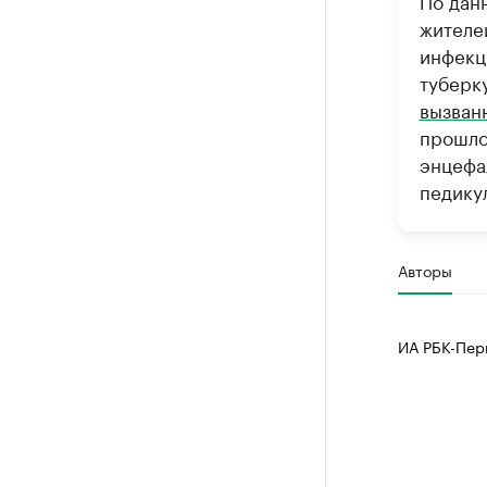
По дан
жителе
инфекц
туберк
вызван
прошло
энцефа
педику
Авторы
ИА РБК-Пер