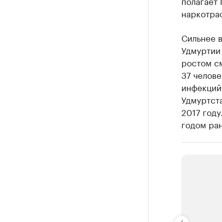
полагает 
наркотра
Сильнее в
Удмуртии 
ростом см
37 челове
инфекций 
Удмуртста
2017 году
годом ран