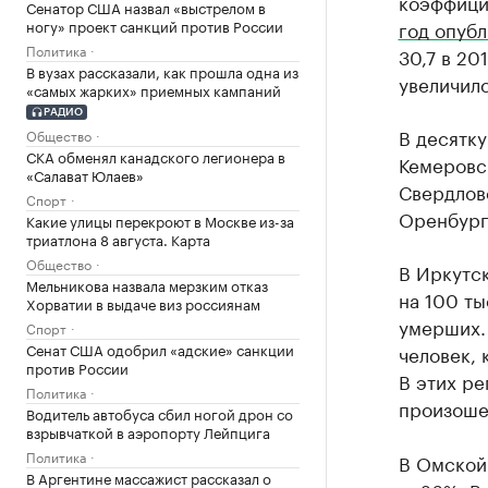
коэффици
Сенатор США назвал «выстрелом в
ногу» проект санкций против России
год опубл
Политика
30,7 в 20
В вузах рассказали, как прошла одна из
увеличилс
«самых жарких» приемных кампаний
РАДИО
В десятку
Общество
СКА обменял канадского легионера в
Кемеровск
«Салават Юлаев»
Свердлов
Спорт
Оренбургс
Какие улицы перекроют в Москве из-за
триатлона 8 августа. Карта
Общество
В Иркутс
Мельникова назвала мерзким отказ
на 100 ты
Хорватии в выдаче виз россиянам
умерших. 
Спорт
Сенат США одобрил «адские» санкции
человек, 
против России
В этих ре
Политика
произошед
Водитель автобуса сбил ногой дрон со
взрывчаткой в аэропорту Лейпцига
Политика
В Омской 
В Аргентине массажист рассказал о