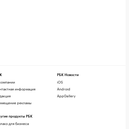
К
РБК Новости
компании
iOS
нтактная информация
Android
дакция
AppGallery
змещение рекламы
угие продукты РБК
лако для бизнеса