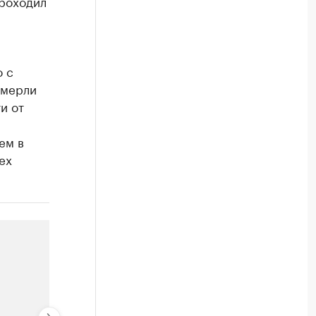
проходил
о с
умерли
и от
ем в
ех