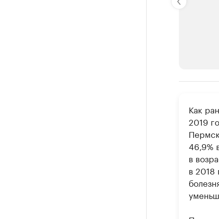
РБК Компан
Как ра
Крупней
2019 го
Ознакомьтесь
Пермск
46,9% в
в возра
в 2018
болезн
уменьши