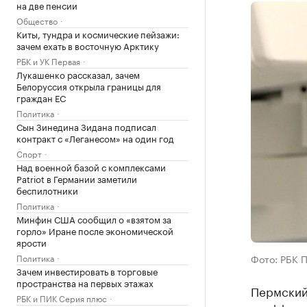
на две пенсии
Общество
Киты, тундра и космические пейзажи:
зачем ехать в восточную Арктику
РБК и УК Первая
Лукашенко рассказал, зачем
Белоруссия открыла границы для
граждан ЕС
Политика
Сын Зинедина Зидана подписал
контракт с «Леганесом» на один год
Спорт
Над военной базой с комплексами
Patriot в Германии заметили
беспилотники
Политика
Минфин США сообщил о «взятом за
горло» Иране после экономической
ярости
Политика
Фото: РБК 
Зачем инвестировать в торговые
пространства на первых этажах
Пермский
РБК и ПИК Серия плюс