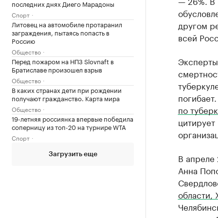
— 26%. В
последних днях Диего Марадоны
обусловле
Спорт
другом ре
Литовец на автомобиле протаранил
заграждения, пытаясь попасть в
всей Росс
Россию
Общество
Эксперты 
Перед пожаром на НПЗ Slovnaft в
Братиславе произошел взрыв
смертност
Общество
туберкуле
В каких странах дети при рождении
погибает.
получают гражданство. Карта мира
по туберк
Общество
19-летняя россиянка впервые победила
цитирует
соперницу из топ-20 на турнире WTA
организац
Спорт
Загрузить еще
В апреле
Анна Попо
Свердлов
области,
Челябинск