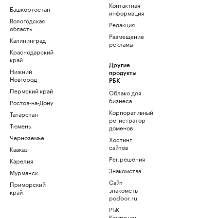
Контактная
Башкортостан
информация
Вологодская
Редакция
область
Размещение
Калининград
рекламы
Краснодарский
край
Другие
Нижний
продукты
Новгород
РБК
Пермский край
Облако для
бизнеса
Ростов-на-Дону
Корпоративный
Татарстан
регистратор
Тюмень
доменов
Черноземье
Хостинг
сайтов
Кавказ
Рег.решения
Карелия
Знакомства
Мурманск
Сайт
Приморский
знакомств
край
podbor.ru
РБК
Компании