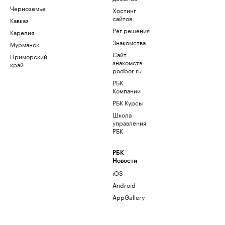
Черноземье
Хостинг
сайтов
Кавказ
Рег.решения
Карелия
Знакомства
Мурманск
Сайт
Приморский
знакомств
край
podbor.ru
РБК
Компании
РБК Курсы
Школа
управления
РБК
РБК
Новости
iOS
Android
AppGallery