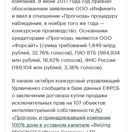
компания. В июне 2017 года суд признал
нефтегазовой промышленности
недвижимос
обоснованным заявление ООО «Инфинит»
Найдите и проверьте данные в каталоге
Посмотрите данные
и ввел в отношении «Прогноза» процедуру
наблюдения, в ноябре того же года —
конкурсное производство. Основными
кредиторами «Прогноза» являются ООО
«Форсайт» (сумма требований 1,849 млрд
рублей, 32.76% голосов), ПАО ВТБ (984,934
млн рублей, 16,92% голосов), ФНС России
(189,104 млн рублей, 3,36% голосов).
В начале октября конкурсный управляющий
Удовиченко сообщила в базе данных ЕФРСБ
о заключении договора купли-продажи
исключительных прав на 107 объектов
интеллектуальной собственности
АО
«Прогноз» и принадлежавшей компании
100% доли в уставном капитале
«Beijing
PROGNOZ Software Company, LTD»