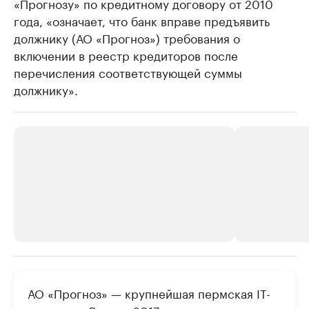
«Прогнозу» по кредитному договору от 2010
года, «означает, что банк вправе предъявить
должнику (АО «Прогноз») требования о
включении в реестр кредиторов после
перечисления соответствующей суммы
должнику».
РБК Компании
РБК Компании
АО «Прогноз» — крупнейшая пермская IT-
Крупные организации в
Крупнейшие