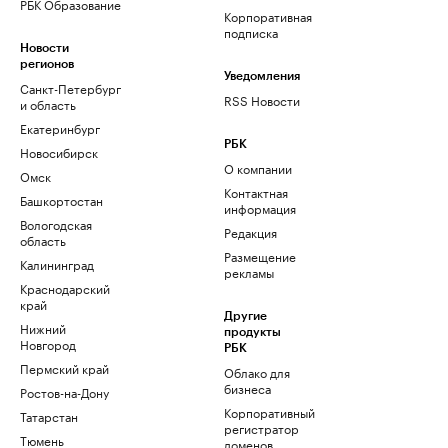
РБК Образование
Корпоративная
подписка
Новости
регионов
Уведомления
Санкт-Петербург
RSS Новости
и область
Екатеринбург
РБК
Новосибирск
О компании
Омск
Контактная
Башкортостан
информация
Вологодская
Редакция
область
Размещение
Калининград
рекламы
Краснодарский
край
Другие
Нижний
продукты
Новгород
РБК
Пермский край
Облако для
бизнеса
Ростов-на-Дону
Корпоративный
Татарстан
регистратор
Тюмень
доменов