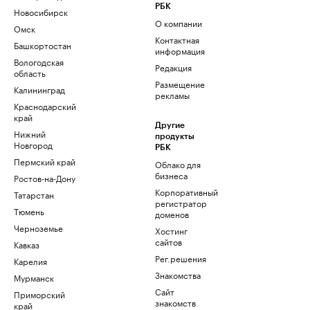
РБК
Новосибирск
О компании
Омск
Контактная
Башкортостан
информация
Вологодская
Редакция
область
Размещение
Калининград
рекламы
Краснодарский
край
Другие
Нижний
продукты
Новгород
РБК
Пермский край
Облако для
бизнеса
Ростов-на-Дону
Корпоративный
Татарстан
регистратор
Тюмень
доменов
Черноземье
Хостинг
сайтов
Кавказ
Рег.решения
Карелия
Знакомства
Мурманск
Сайт
Приморский
знакомств
край