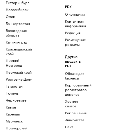
Екатеринбург
РБК
Новосибирск
О компании
Омск
Контактная
Башкортостан
информация
Вологодская
Редакция
область
Размещение
Калининград
рекламы
Краснодарский
край
Другие
Нижний
продукты
Новгород
РБК
Пермский край
Облако для
бизнеса
Ростов-на-Дону
Корпоративный
Татарстан
регистратор
Тюмень
доменов
Черноземье
Хостинг
сайтов
Кавказ
Рег.решения
Карелия
Знакомства
Мурманск
Сайт
Приморский