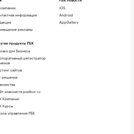
К
РБК Новости
компании
iOS
нтактная информация
Android
дакция
AppGallery
змещение рекламы
угие продукты РБК
лако для бизнеса
рпоративный регистратор
менов
стинг сайтов
г.решения
акомства
йт знакомств podbor.ru
К Компании
К Курсы
ола управления РБК