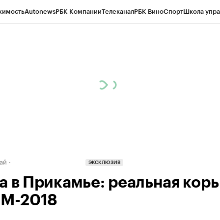
жимость
Autonews
РБК Компании
Телеканал
РБК Вино
Спорт
Школа упра
д
Стиль
Крипто
РБК Бизнес-среда
Дискуссионный клуб
Исследования
К
рагентов
Политика
Экономика
Бизнес
Технологии и медиа
Финансы
Рын
ай
ЭКСКЛЮЗИВ
а в Прикамье: реальная корь
ЧМ-2018