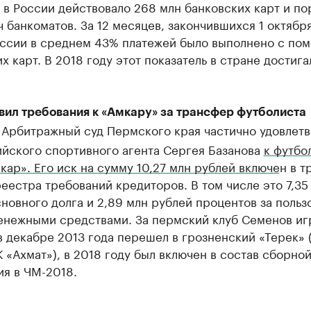
 в России действовало 268 млн банковских карт и по
 банкоматов. За 12 месяцев, закончившихся 1 октябр
России в среднем 43% платежей было выполнено с по
х карт. В 2018 году этот показатель в стране достига
явил требования к «Амкару» за трансфер футболиста
Арбитражный суд Пермского края частично удовлет
ийского спортивного агента Сергея Базанова
к футбо
мкар». Его иск на сумму 10,27 млн рублей включе
н в ​
еестра требований кредиторов. В том числе это 7,35
новного долга и 2,89 млн рублей процентов за польз
енежными средствами. За пермский клуб Семенов иг
в декабре 2013 года перешел в грозненский «Терек» 
 «Ахмат»), в 2018 году был включен в состав сборно
ия в ЧМ-2018.