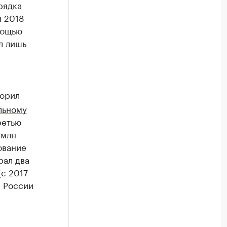
рядка
я 2018
мощью
л лишь
ворил
льному
третью
 млн
ование
рал два
(с 2017
й России