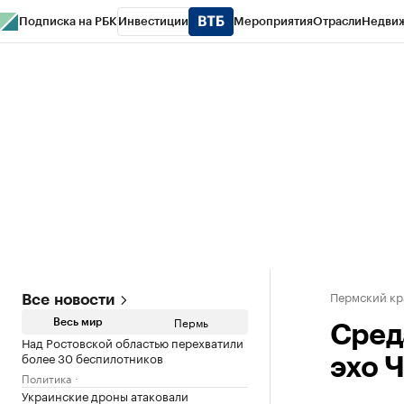
Подписка на РБК
Инвестиции
Мероприятия
Отрасли
Недви
РБК Курсы
РБК Life
Тренды
Визионеры
Национальные проекты
Горо
Спецпроекты СПб
Конференции СПб
Спецпроекты
Проверка конт
Пермский кр
Все новости
Пермь
Весь мир
Сред
Над Ростовской областью перехватили
более 30 беспилотников
эхо 
Политика
Украинские дроны атаковали