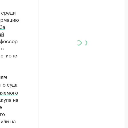
 среди
ормацию
За
ай
офессор
 в
регионе
ним
го суда
няемого
купа на
е
го
или на