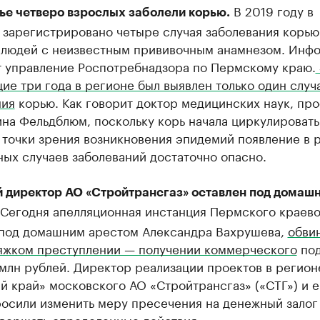
В 2019 году в
ье четверо взрослых заболели корью.
 зарегистрировано четыре случая заболевания корью
 людей с неизвестным прививочным анамнезом. Инф
т управление Роспотребнадзора по Пермскому краю.
е три года в регионе был выявлен только один случ
ния
корью. Как говорит доктор медицинских наук, пр
на Фельдблюм, поскольку корь начала циркулировать
 точки зрения возникновения эпидемий появление в 
ых случаев заболеваний достаточно опасно.
й директор АО «Стройтрансгаз» оставлен под домаш
Сегодня апелляционная инстанция Пермского краево
 под домашним арестом Александра Вахрушева,
обви
тяжком преступлении — получении коммерческого
под
 млн рублей. Директор реализации проектов в регион
 край» московского АО «Стройтрансгаз» («СТГ») и е
осили изменить меру пресечения на денежный залог 
овершать определенные действия.