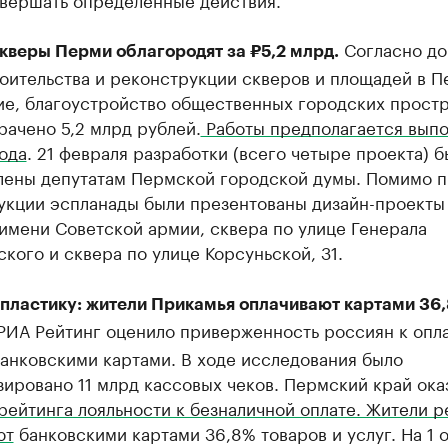
Согласно д
кверы Перми облагородят за ₽5,2 млрд.
оительства и реконструкции скверов и площадей в П
ие, благоустройство общественных городских прост
рачено 5,2 млрд рублей.
Работы предполагается выпо
ода
. 21 февраля разработки (всего четыре проекта) 
лены депутатам Пермской городской думы. Помимо п
укции эспланады были презентованы дизайн-проекты
имени Советской армии, сквера по улице Генерала
кого и сквера по улице Корсуньской, 31.
 пластику: жители Прикамья оплачивают картами 36
ИА Рейтинг оценило приверженность россиян к опл
анковскими картами. В ходе исследования было
ировано 11 млрд кассовых чеков. Пермский край ока
рейтинга лояльности к безналичной оплате. Жители р
ют
банковскими картами 36,8% товаров и услуг. На 1 