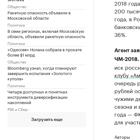
2018 года
Общество
200 тысяч
Ракетную опасность объявили в
Московской области
года, в 
Политика
банковски
В семи регионах, включая Московскую
36%.
область, объявили ракетную опасность
Политика
«Одиссея» Нолана собрала в прокате
Агент за
более $1 млрд
ЧМ-2018.
Общество
иск росс
Bloomberg узнал, когда планируют
завершить испытания «Золотого
клубу ​«А
купола»
очередь р
Политика
рублей ос
Четыре доступных и понятных
инструмента диверсификации
чужими д
накоплений
сезона и 
РБК и Сбер
года — ФК
Загрузить еще
для участ
Авторы