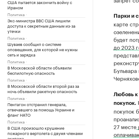
США пытается закончить войну с
Ираном
Политика
Парки и с
Экс-министра ВВС США лишили
карте стр
доступа к секретным данным из-за
озеленен
утечки
Политика
будет пот
Шуваев сообщил о системе
до 2023 г
оповещения, для которой не нужны
представ
сеть и зарядка
Политика
реконстр
В Московской области объявили
Бульвара 
беспилотную опасность
Черняховс
Политика
В Московской области второй раз за
ночь объявили ракетную опасность
Любовь к
Политика
Р
покупок.
Пентагон отстранил генерала,
отвечавшего за помощь Украине и
покупок б
фланг НАТО
проанализ
Политика
27 месте
В США произошло крушение
пожарного вертолета с двумя членами
оплачива
экипажа