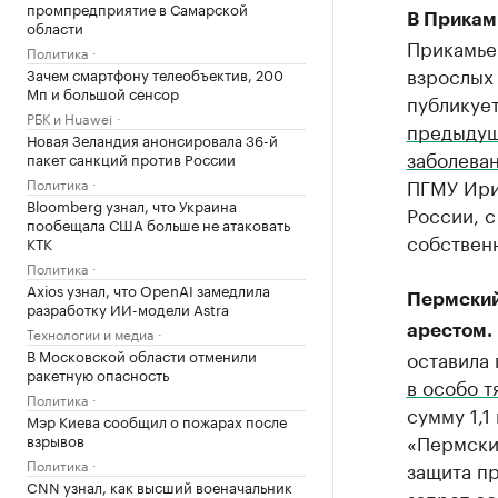
промпредприятие в Самарской
В Прикам
области
Прикамье
Политика
взрослых
Зачем смартфону телеобъектив, 200
Мп и большой сенсор
публикуе
РБК и Huawei
предыдущи
Новая Зеландия анонсировала 36-й
заболева
пакет санкций против России
ПГМУ Ири
Политика
Bloomberg узнал, что Украина
России, с
пообещала США больше не атаковать
собственн
КТК
Политика
Axios узнал, что OpenAI замедлила
​Пермски
разработку ИИ-модели Astra
арестом.
Технологии и медиа
В Московской области отменили
оставила
ракетную опасность
в особо 
Политика
сумму 1,1
Мэр Киева сообщил о пожарах после
«Пермский
взрывов
Политика
защита пр
CNN узнал, как высший военачальник
запрет с