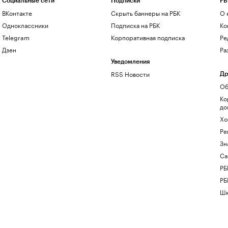
Социальные сети
Подписки
РБ
ВКонтакте
Скрыть баннеры на РБК
О 
Одноклассники
Подписка на РБК
Ко
Telegram
Корпоративная подписка
Ре
Дзен
Ра
Уведомления
RSS Новости
Др
Об
Ко
до
Хо
Ре
Зн
Са
РБ
РБ
Шк