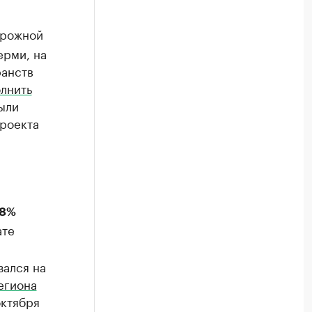
орожной
ерми, на
ранств
лнить
были
роекта
,8%
ате
зался на
егиона
октября