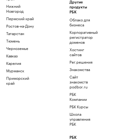
Другие
Нижний
продукты
Новгород
РБК
Пермский край
Облако для
бизнеса
Ростов-на-Дону
Корпоративный
Татарстан
регистратор
Тюмень
доменов
Черноземье
Хостинг
сайтов
Кавказ
Рег.решения
Карелия
Знакомства
Мурманск
Сайт
Приморский
знакомств
край
podbor.ru
РБК
Компании
РБК Курсы
Школа
управления
РБК
РБК