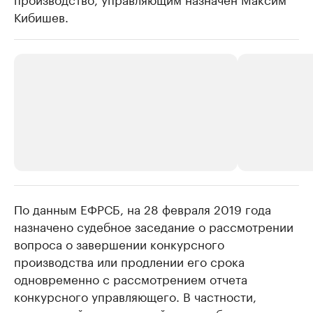
Кибишев.
По данным ЕФРСБ, на 28 февраля 2019 года
РБК Компании
РБК Компании
назначено судебное заседание о рассмотрении
Крупнейшие производители и
Страховые к
вопроса о завершении конкурсного
продавцы медийной продукции
присутствую
производства или продлении его срока
Ознакомьтесь с информацией в каталоге
Посмотрите в ката
одновременно с рассмотрением отчета
конкурсного управляющего. В частности,
конкурсный управляющий должен будет