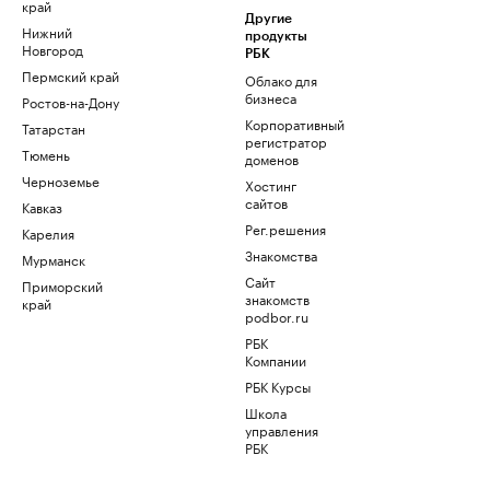
край
Другие
Нижний
продукты
Новгород
РБК
Пермский край
Облако для
бизнеса
Ростов-на-Дону
Корпоративный
Татарстан
регистратор
Тюмень
доменов
Черноземье
Хостинг
сайтов
Кавказ
Рег.решения
Карелия
Знакомства
Мурманск
Сайт
Приморский
знакомств
край
podbor.ru
РБК
Компании
РБК Курсы
Школа
управления
РБК