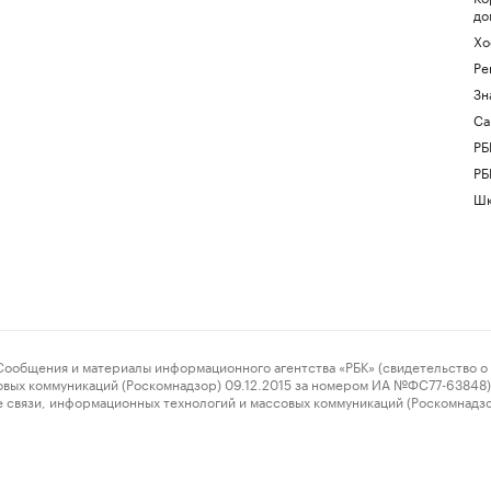
до
Хо
Ре
Зн
Са
РБ
РБ
Шк
ения и материалы информационного агентства «РБК» (свидетельство о 
овых коммуникаций (Роскомнадзор) 09.12.2015 за номером ИА №ФС77-63848) 
 связи, информационных технологий и массовых коммуникаций (Роскомнадз