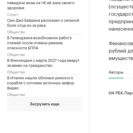
невыдачи визы на ЧЕ ей жаль своего
(осущест
здоровья
государст
Спорт
Сын Джо Байдена рассказал о сильной
предприни
боли отца из-за рака
нанесенн
Общество
В Геленджике возобновили работу
Финансов
пляжей после отмены режима
опасности БПЛА
рублей дл
Общество
имуществ
В Финляндии с марта 2027 года введут
экзамен на гражданство
Авторы
Общество
В Италии нашли обломки римского
корабля с сотнями античных амфор.
Видео
ИА РБК-Пер
Общество
Загрузить еще