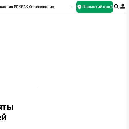
Пермский край
вления РБК
РБК Образование
редитные рейтинги
Франшизы
Газета
ок наличной валюты
яты
ей