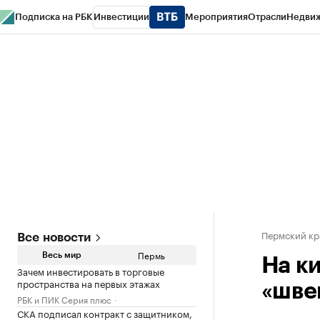
Подписка на РБК
Инвестиции
Мероприятия
Отрасли
Недви
РБК Курсы
РБК Life
Тренды
Визионеры
Национальные проекты
Горо
Спецпроекты СПб
Конференции СПб
Спецпроекты
Проверка конт
Пермский кр
Все новости
Пермь
Весь мир
На к
Зачем инвестировать в торговые
пространства на первых этажах
«шве
РБК и ПИК Серия плюс
СКА подписал контракт с защитником,