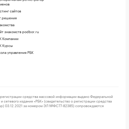
менов
стинг сайтов
г.решения
акомства
йт знакомств podbor.ru
К Компании
К Курсы
ола управления РБК
регистрации средства массовой информации выдано Федеральной
и сетевого издания «РБК» (свидетельство о регистрации средства
ор) 03.12.2021 за номером ЭЛ №ФС77-82385) сопровождаются