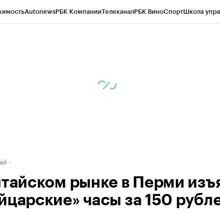
жимость
Autonews
РБК Компании
Телеканал
РБК Вино
Спорт
Школа упра
д
Стиль
Крипто
РБК Бизнес-среда
Дискуссионный клуб
Исследования
К
рагентов
Политика
Экономика
Бизнес
Технологии и медиа
Финансы
Рын
ай
итайском рынке в Перми изъ
йцарские» часы за 150 рубл