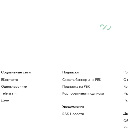
Социальные сети
Подписки
РБ
ВКонтакте
Скрыть баннеры на РБК
О 
Одноклассники
Подписка на РБК
Ко
Telegram
Корпоративная подписка
Ре
Дзен
Ра
Уведомления
RSS Новости
Др
Об
Ко