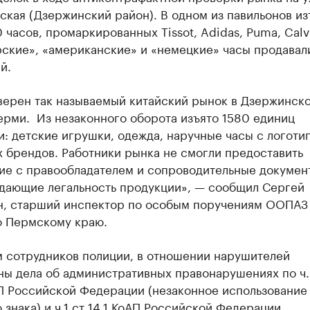
кая (Дзержинский район). В одном из павильонов из
 часов, промаркированных Tissot, Adidas, Puma, Calvi
ские», «американские» и «немецкие» часы продавали
й.
верен так называемый китайский рынок в Дзержинск
рми. ​ Из незаконного оборота изъято 1580 единиц
: детские игрушки, одежда, наручные часы с логоти
 брендов. Работники рынка не смогли предоставить
ие с правообладателем и сопроводительные докумен
дающие легальность продукции», — сообщил Сергей
, старший инспектор по особым поручениям ООПАЗ
о Пермскому краю.
м сотрудников полиции, в отношении нарушителей
ы дела об административных правонарушениях по ч. 
АП Российской Федерации (незаконное использование
 знака) и ч.1 ст 14.1 КоАП Российской Федерации