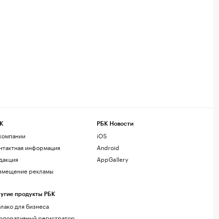
К
РБК Новости
компании
iOS
нтактная информация
Android
дакция
AppGallery
змещение рекламы
угие продукты РБК
лако для бизнеса
рпоративный регистратор