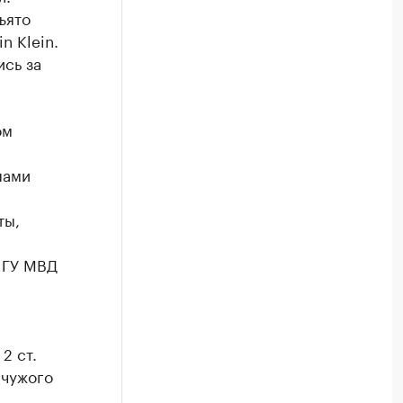
ъято
n Klein.
сь за
ом
пами
ты,
 ГУ МВД
2 ст.
 чужого