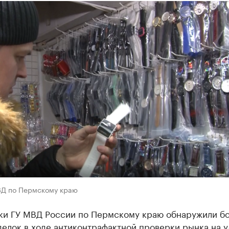
ВД по Пермскому краю
ки ГУ МВД России по Пермскому краю обнаружили б
елок в ходе антиконтрафактной проверки рынка на у