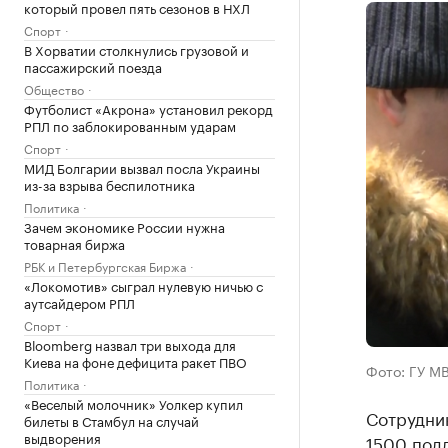
который провел пять сезонов в НХЛ
Спорт
В Хорватии столкнулись грузовой и
пассажирский поезда
Общество
Футболист «Акрона» установил рекорд
РПЛ по заблокированным ударам
Спорт
МИД Болгарии вызвал посла Украины
из-за взрыва беспилотника
Политика
Зачем экономике России нужна
товарная биржа
РБК и Петербургская Биржа
«Локомотив» сыграл нулевую ничью с
аутсайдером РПЛ
Спорт
Bloomberg назвал три выхода для
Киева на фоне дефицита ракет ПВО
Фото: ГУ М
Политика
«Веселый молочник» Уолкер купил
Сотрудни
билеты в Стамбул на случай
выдворения
1500 подд