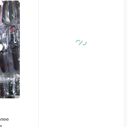
олее
л.