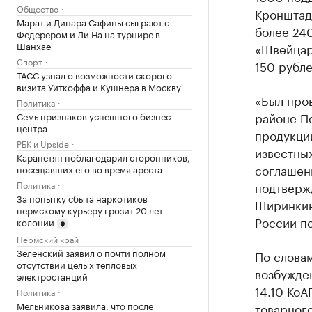
Общество
Кронштадс
Марат и Динара Сафины сыграют с
более 240
Федерером и Ли На на турнире в
Шанхае
«Швейцар
Спорт
150 рубле
ТАСС узнал о возможности скорого
визита Уиткоффа и Кушнера в Москву
«Был про
Политика
районе Пе
Семь признаков успешного бизнес-
центра
продукции
РБК и Upside
известных
Карапетян поблагодарил сторонников,
соглашен
посещавших его во время ареста
Политика
подтверж
За попытку сбыта наркотиков
Ширинкин
пермскому курьеру грозит 20 лет
России п
колонии
Пермский край
Зеленский заявил о почти полном
По слова
отсутствии целых тепловых
возбужден
электростанций
14.10 Ко
Политика
Мельникова заявила, что после
товарного