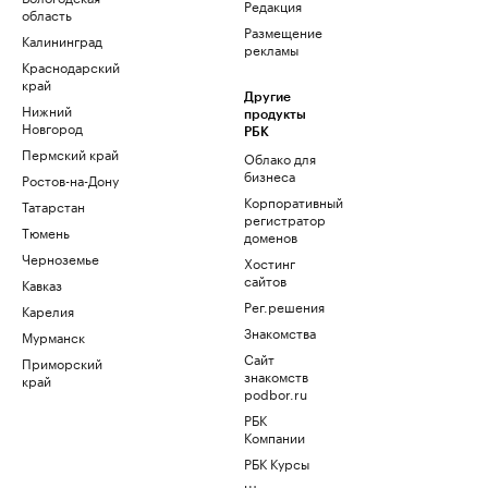
Редакция
область
Размещение
Калининград
рекламы
Краснодарский
край
Другие
Нижний
продукты
Новгород
РБК
Пермский край
Облако для
бизнеса
Ростов-на-Дону
Корпоративный
Татарстан
регистратор
Тюмень
доменов
Черноземье
Хостинг
сайтов
Кавказ
Рег.решения
Карелия
Знакомства
Мурманск
Сайт
Приморский
знакомств
край
podbor.ru
РБК
Компании
РБК Курсы