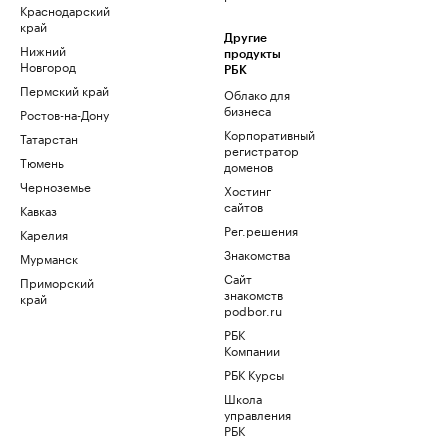
Краснодарский
край
Другие
Нижний
продукты
Новгород
РБК
Пермский край
Облако для
бизнеса
Ростов-на-Дону
Корпоративный
Татарстан
регистратор
Тюмень
доменов
Черноземье
Хостинг
сайтов
Кавказ
Рег.решения
Карелия
Знакомства
Мурманск
Сайт
Приморский
знакомств
край
podbor.ru
РБК
Компании
РБК Курсы
Школа
управления
РБК