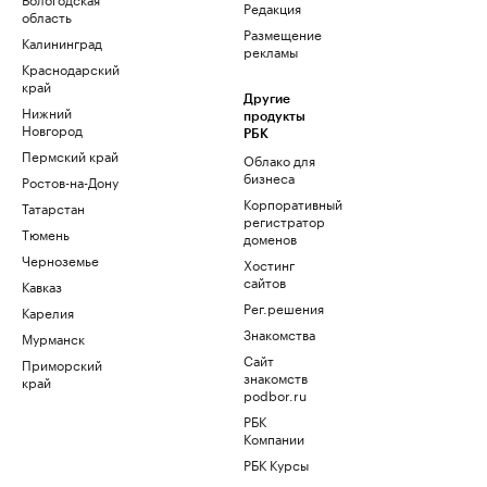
Редакция
область
Размещение
Калининград
рекламы
Краснодарский
край
Другие
Нижний
продукты
Новгород
РБК
Пермский край
Облако для
бизнеса
Ростов-на-Дону
Корпоративный
Татарстан
регистратор
Тюмень
доменов
Черноземье
Хостинг
сайтов
Кавказ
Рег.решения
Карелия
Знакомства
Мурманск
Сайт
Приморский
знакомств
край
podbor.ru
РБК
Компании
РБК Курсы