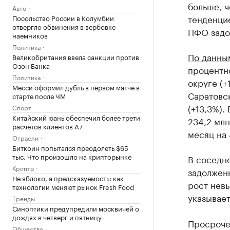
больше, ч
Авто
тенденци
Посольство России в Колумбии
отвергло обвинения в вербовке
ПФО задол
наемников
Политика
По данны
Великобритания ввела санкции против
Озон Банка
процентн
Политика
округе (+
Месси оформил дубль в первом матче в
Саратовск
старте после ЧМ
(+13,3%).
Спорт
Китайский юань обеспечил более трети
234,2 млн
расчетов клиентов А7
месяц на 
Отрасли
Биткоин попытался преодолеть $65
тыс. Что произошло на крипторынке
В соседн
Крипто
задолженн
Не яблоко, а предсказуемость: как
рост невы
технологии меняют рынок Fresh Food
указывает
Тренды
Синоптики предупредили москвичей о
дождях в четверг и пятницу
Просрочен
Общество