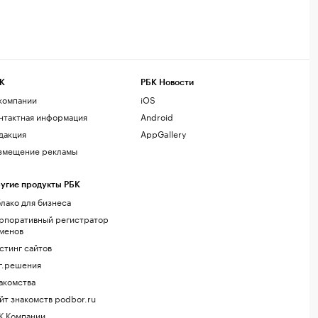
К
РБК Новости
компании
iOS
нтактная информация
Android
дакция
AppGallery
змещение рекламы
угие продукты РБК
лако для бизнеса
рпоративный регистратор
менов
стинг сайтов
г.решения
акомства
йт знакомств podbor.ru
К Компании