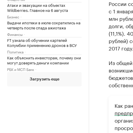
России со
Атаки и эвакуации на объектах
Wildberries. Главное на 6 августа
с 1 январ
Бизнес
млн рубле
Выдачи ипотеки в июле сократились на
долги, об
четверть после спада ажиотажа
(11,1%). 
Финансы
рублей) с
FT узнала об обучении картелей
Колумбии применению дронов в ВСУ
2017 году
Политика
Как объяснить инвесторам, почему они
Из общей 
могут доверять деньги компании
возникши
РБК и МСП Банк
бюджетов 
Загрузить еще
собствен
Как ра
предпр
органи
просро