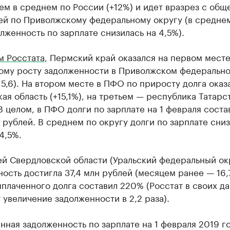
ем в среднем по России (+12%) и идет вразрез с общ
ей по Приволжскому федеральному округу (в средне
женность по зарплате снизилась на 4,5%).
м Росстата
, Пермский край оказался на первом месте
ому росту задолженности в Приволжском федеральн
15,6). На втором месте в ПФО по приросту долга оказ
ая область (+15,1%), на третьем — республика Татарс
 ​В целом, в ПФО долги по зарплате на 1 февраля соста
 рублей. В среднем по округу долги по зарплате сниз
4,5%.
ей Свердловской области (Уральский федеральный ок
ость достигла 37,4 млн рублей (месяцем ранее — 16,7
плаченного долга составил 220% (Росстат в своих д
 увеличение задолженности в 2,2 раза).
ная задолженность по зарплате на 1 февраля 2019 го