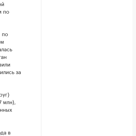
ей
м по
 по
ом
алась
тан
вили
ились за
руг)
 млн),
анных
да в