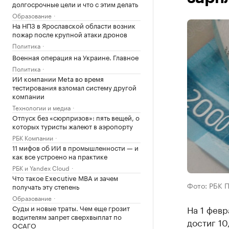
долгосрочные цели и что с этим делать
Образование
На НПЗ в Ярославской области возник
пожар после крупной атаки дронов
Политика
Военная операция на Украине. Главное
Политика
ИИ компании Meta во время
тестирования взломал систему другой
компании
Технологии и медиа
Отпуск без «сюрпризов»: пять вещей, о
которых туристы жалеют в аэропорту
РБК Компании
11 мифов об ИИ в промышленности — и
как все устроено на практике
РБК и Yandex Cloud
Что такое Executive MBA и зачем
Фото: РБК 
получать эту степень
Образование
Суды и новые траты. Чем еще грозит
На 1 февр
водителям запрет сверхвыплат по
достиг 10
ОСАГО