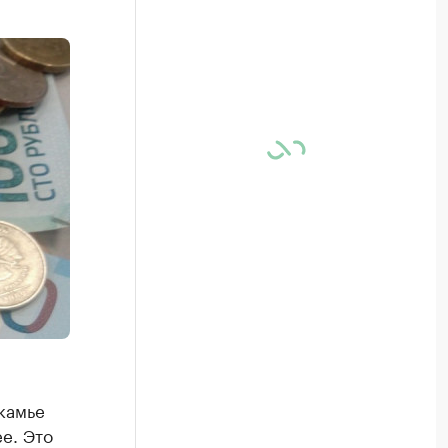
камье
ее. Это