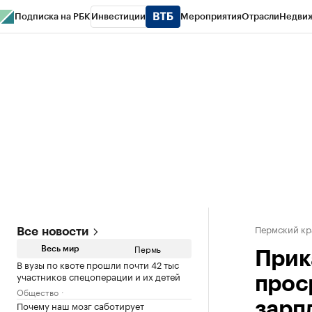
Подписка на РБК
Инвестиции
Мероприятия
Отрасли
Недви
РБК Курсы
РБК Life
Тренды
Визионеры
Национальные проекты
Горо
Спецпроекты СПб
Конференции СПб
Спецпроекты
Проверка конт
Пермский кр
Все новости
Пермь
Весь мир
Прик
В вузы по квоте прошли почти 42 тыс
участников спецоперации и их детей
прос
Общество
Почему наш мозг саботирует
зарп