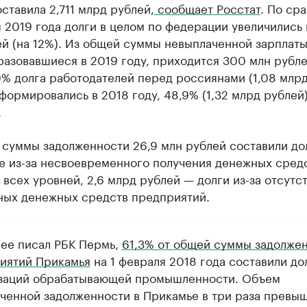
ставила 2,711 млрд рублей,
сообщает Росстат
. По ср
я 2019 года долги в целом по федерации увеличились н
й (на 12%). Из общей суммы невыплаченной зарплаты
разовавшиеся в 2019 году, приходится 300 млн рубл
40% долга работодателей перед россиянами (1,08 млр
формировались в 2018 году, 48,9% (1,32 млрд рублей
.
суммы задолженности 26,9 млн рублей составили до
е из-за несвоевременного получения денежных средс
всех уровней, 2,6 млрд рублей — долги из-за отсутс
ных денежных средств предприятий.
нее писал РБК Пермь,
61,3% от общей суммы задолже
иятий Прикамья
на 1 февраля 2018 года составили до
заций обрабатывающей промышленности. Объем
ченной задолженности в Прикамье в три раза превы