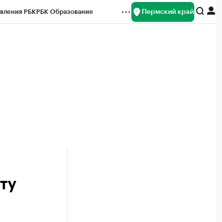
Пермский край
вления РБК
РБК Образование
редитные рейтинги
Франшизы
Газета
ок наличной валюты
ту