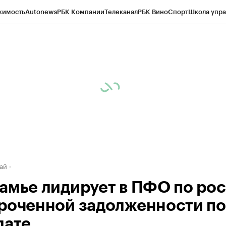
жимость
Autonews
РБК Компании
Телеканал
РБК Вино
Спорт
Школа упра
д
Стиль
Крипто
РБК Бизнес-среда
Дискуссионный клуб
Исследования
К
рагентов
Политика
Экономика
Бизнес
Технологии и медиа
Финансы
Рын
ай
амье лидирует в ПФО по рос
роченной задолженности по
лате