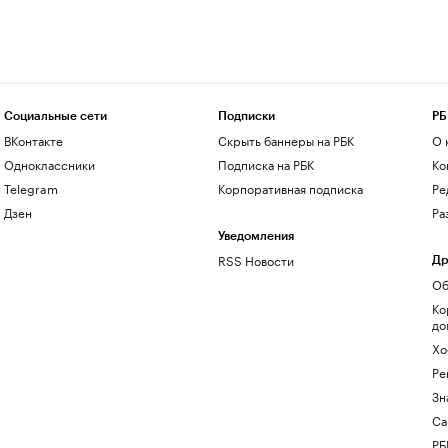
Социальные сети
Подписки
РБ
ВКонтакте
Скрыть баннеры на РБК
О 
Одноклассники
Подписка на РБК
Ко
Telegram
Корпоративная подписка
Ре
Дзен
Ра
Уведомления
RSS Новости
Др
Об
Ко
до
Хо
Ре
Зн
Са
РБ