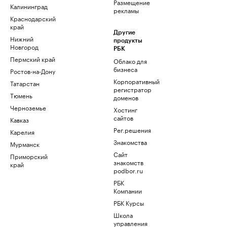
Размещение
Калининград
рекламы
Краснодарский
край
Другие
Нижний
продукты
Новгород
РБК
Пермский край
Облако для
бизнеса
Ростов-на-Дону
Корпоративный
Татарстан
регистратор
Тюмень
доменов
Черноземье
Хостинг
сайтов
Кавказ
Рег.решения
Карелия
Знакомства
Мурманск
Сайт
Приморский
знакомств
край
podbor.ru
РБК
Компании
РБК Курсы
Школа
управления