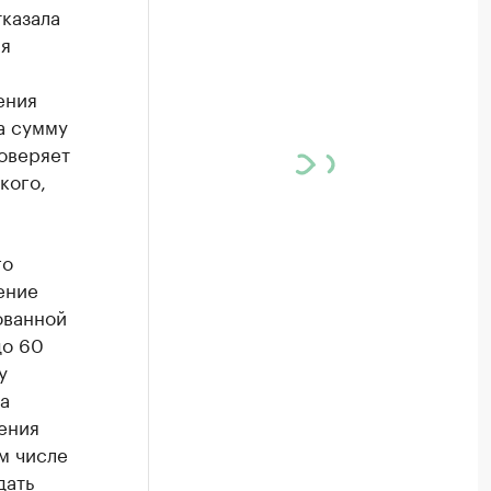
казала
ия
ения
а сумму
роверяет
кого,
го
ение
ованной
до 60
у
а
ения
м числе
дать