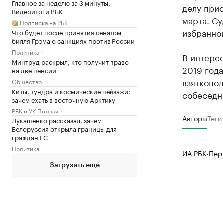
Главное за неделю за 3 минуты.
делу при
Видеоитоги РБК
марта. Су
Подписка на РБК
избранно
Что будет после принятия сенатом
билля Грэма о санкциях против России
Политика
В интерес
Минтруд раскрыл, кто получит право
2019 года
на две пенсии
взяткопол
Общество
Киты, тундра и космические пейзажи:
собеседн
зачем ехать в восточную Арктику
РБК и УК Первая
Авторы
Теги
Лукашенко рассказал, зачем
Белоруссия открыла границы для
граждан ЕС
Политика
ИА РБК-Пер
Загрузить еще