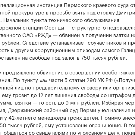
пелляционная инстанция Пермского краевого суда от
ной прокуратуре в просьбе взять под стражу Дмитр
. Начальник пункта технического обслуживания
орожной станции Осенцы — структурного подраздел
твенного ОАО «РЖД» — обвинен в получении взятки н
 рублей. Следствие устанавливает соучастников и п
ость к другим коррупционным эпизодам самого Галиц
ставлен на свободе под залог в 750 тысяч рублей.
у предъявлено обвинение в совершении особо тяжко
ния. По пункту «а» части 5 статьи 290 УК РФ («Получ
уппой лиц по предварительному сговору или организ
 ему грозит до 12 лет лишения свободы со штрафом 
уммы взятки — то есть до 9 млн рублей. Избирая мер
ия, Дзержинский районный суд Перми учел наличие н
и у 42-летнего менеджера троих детей. Помимо внес
750 тысяч рублей, ему установлены ограничения. В то
т общаться со свидетелями по уголовному делу, поки