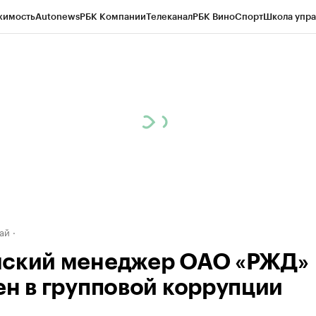
жимость
Autonews
РБК Компании
Телеканал
РБК Вино
Спорт
Школа упра
д
Стиль
Крипто
РБК Бизнес-среда
Дискуссионный клуб
Исследования
К
рагентов
Политика
Экономика
Бизнес
Технологии и медиа
Финансы
Рын
ай
ский менеджер ОАО «РЖД»
ен в групповой коррупции