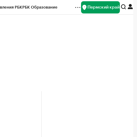
Пермский край
вления РБК
РБК Образование
редитные рейтинги
Франшизы
Газета
ок наличной валюты