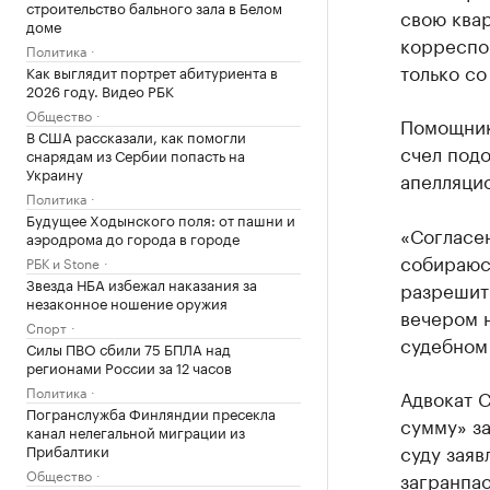
строительство бального зала в Белом
свою квар
доме
корреспо
Политика
только со
Как выглядит портрет абитуриента в
2026 году. Видео РБК
Общество
Помощник
В США рассказали, как помогли
счел под
снарядам из Сербии попасть на
Украину
апелляци
Политика
Будущее Ходынского поля: от пашни и
«Согласен
аэродрома до города в городе
собираюс
РБК и Stone
Звезда НБА избежал наказания за
разрешить
незаконное ношение оружия
вечером н
Спорт
судебном 
Силы ПВО сбили 75 БПЛА над
регионами России за 12 часов
Политика
Адвокат 
Погранслужба Финляндии пресекла
сумму» з
канал нелегальной миграции из
суду заяв
Прибалтики
Общество
загранпас