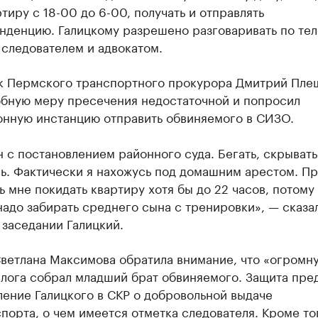
тиру с 18-00 до 6-00, получать и отправлять
нденцию. Галицкому разрешено разговаривать по те
 следователем и адвокатом.
 Пермского транспортного прокурора Дмитрий Пле
обную меру пресечения недостаточной и попросил
онную инстанцию отправить обвиняемого в СИЗО.
 с постановлением районного суда. Бегать, скрывать
ь. Фактически я нахожусь под домашним арестом. П
 мне покидать квартиру хотя бы до 22 часов, потому 
адо забирать среднего сына с тренировки», — сказал
заседании Галицкий.
Светлана Максимова обратила внимание, что «огромн
алога собрал младший брат обвиняемого. Защита пре
ление Галицкого в СКР о добровольной выдаче
порта, о чем имеется отметка следователя. Кроме тог