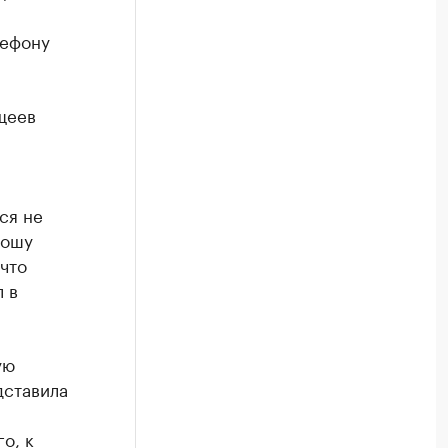
лефону
щеев
ся не
рошу
что
 в
ую
дставила
о, к