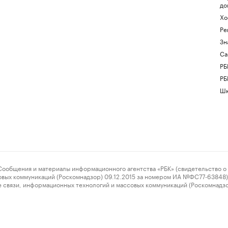
до
Хо
Ре
Зн
Са
РБ
РБ
Шк
ения и материалы информационного агентства «РБК» (свидетельство о 
овых коммуникаций (Роскомнадзор) 09.12.2015 за номером ИА №ФС77-63848) 
 связи, информационных технологий и массовых коммуникаций (Роскомнадз