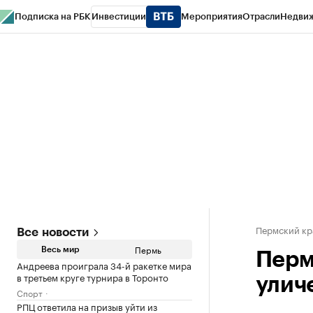
Подписка на РБК
Инвестиции
Мероприятия
Отрасли
Недви
РБК Курсы
РБК Life
Тренды
Визионеры
Национальные проекты
Горо
Спецпроекты СПб
Конференции СПб
Спецпроекты
Проверка конт
Пермский кр
Все новости
Пермь
Весь мир
Перм
Андреева проиграла 34-й ракетке мира
в третьем круге турнира в Торонто
улич
Спорт
РПЦ ответила на призыв уйти из