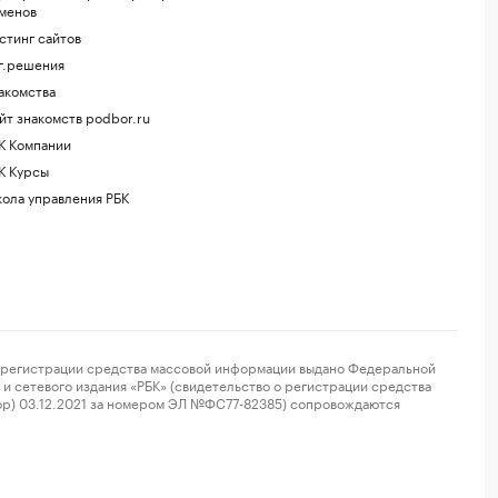
менов
стинг сайтов
г.решения
акомства
йт знакомств podbor.ru
К Компании
К Курсы
ола управления РБК
регистрации средства массовой информации выдано Федеральной
и сетевого издания «РБК» (свидетельство о регистрации средства
ор) 03.12.2021 за номером ЭЛ №ФС77-82385) сопровождаются