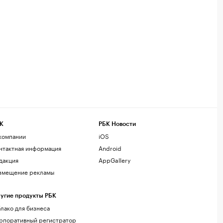
К
РБК Новости
компании
iOS
нтактная информация
Android
дакция
AppGallery
змещение рекламы
угие продукты РБК
лако для бизнеса
рпоративный регистратор