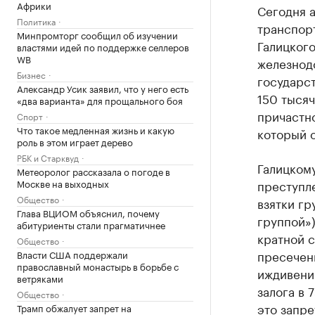
Африки
Сегодня а
Политика
транспорт
Минпромторг сообщил об изучении
Галицкого
властями идей по поддержке селлеров
WB
железнод
Бизнес
государс
Александр Усик заявил, что у него есть
150 тысяч
«два варианта» для прощального боя
причастн
Спорт
Что такое медленная жизнь и какую
который о
роль в этом играет дерево
РБК и Старквуд
Галицком
Метеоролог рассказала о погоде в
Москве на выходных
преступле
Общество
взятки гр
Глава ВЦИОМ объяснил, почему
группой»)
абитуриенты стали прагматичнее
кратной с
Общество
пресечен
Власти США поддержали
православный монастырь в борьбе с
иждивени
ветряками
залога в 
Общество
это запре
Трамп обжалует запрет на