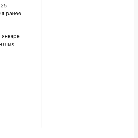
 25
ия ранее
в январе
оятных