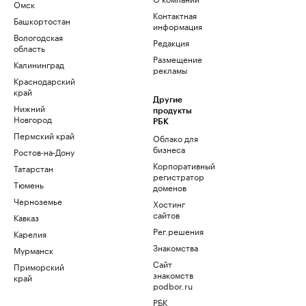
Омск
Контактная
Башкортостан
информация
Вологодская
Редакция
область
Размещение
Калининград
рекламы
Краснодарский
край
Другие
Нижний
продукты
Новгород
РБК
Пермский край
Облако для
бизнеса
Ростов-на-Дону
Корпоративный
Татарстан
регистратор
Тюмень
доменов
Черноземье
Хостинг
сайтов
Кавказ
Рег.решения
Карелия
Знакомства
Мурманск
Сайт
Приморский
знакомств
край
podbor.ru
РБК